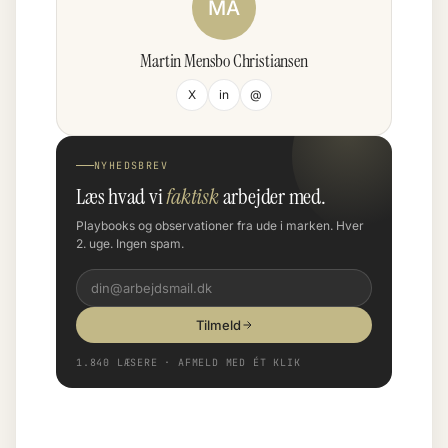
MA
Martin Mensbo Christiansen
X
in
@
NYHEDSBREV
Læs hvad vi
faktisk
arbejder med.
Playbooks og observationer fra ude i marken. Hver
2. uge. Ingen spam.
Tilmeld
1.840 LÆSERE · AFMELD MED ÉT KLIK