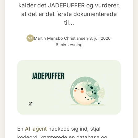
kalder det JADEPUFFER og vurderer,
at det er det første dokumenterede
til…
Martin Mensbo Christiansen
·
8. juli 2026
·
MA
6 min læsning
En
AI-agent
hackede sig ind, stjal
kodeord, krypterede en database og