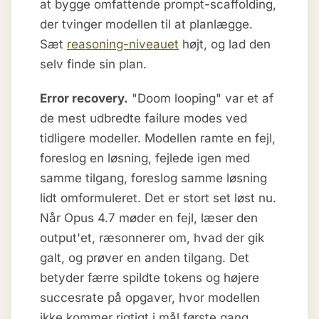
at bygge omfattende prompt-scaffolding,
der tvinger modellen til at planlægge.
Sæt
reasoning-niveauet
højt, og lad den
selv finde sin plan.
Error recovery.
"Doom looping" var et af
de mest udbredte failure modes ved
tidligere modeller. Modellen ramte en fejl,
foreslog en løsning, fejlede igen med
samme tilgang, foreslog samme løsning
lidt omformuleret. Det er stort set løst nu.
Når Opus 4.7 møder en fejl, læser den
output'et, ræsonnerer om, hvad der gik
galt, og prøver en anden tilgang. Det
betyder færre spildte tokens og højere
succesrate på opgaver, hvor modellen
ikke kommer rigtigt i mål første gang.