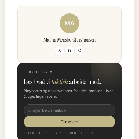
MA
Martin Mensbo Christiansen
X
in
@
NYHEDSBREV
Læs hvad vi
faktisk
arbejder med.
Playbooks og observationer fra ude i marken. Hver
2. uge. Ingen spam.
Tilmeld
1.840 LÆSERE · AFMELD MED ÉT KLIK