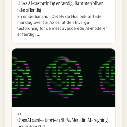
USA's AI-testordning er færdig. Rammen bliver
ikke offentlig
En embedsmand i Det Hvide Hus bekræftede
mandag over for Axios, at den frivillige
testordning for de mest avancerede AI-modeller
er færdig. …
AI
OpenAI sænkede prisen 80 %. Men din AI-regning
falder ikke 80 %