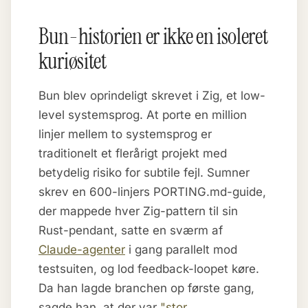
Bun-historien er ikke en isoleret
kuriøsitet
Bun blev oprindeligt skrevet i Zig, et low-
level systemsprog. At porte en million
linjer mellem to systemsprog er
traditionelt et flerårigt projekt med
betydelig risiko for subtile fejl. Sumner
skrev en 600-linjers PORTING.md-guide,
der mappede hver Zig-pattern til sin
Rust-pendant, satte en sværm af
Claude-agenter
i gang parallelt mod
testsuiten, og lod feedback-loopet køre.
Da han lagde branchen op første gang,
sagde han, at der var
"stor