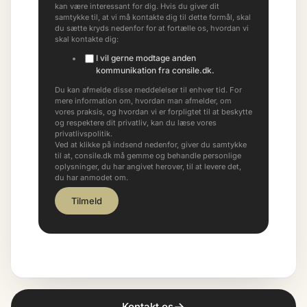
kan være interessant for dig. Hvis du giver dit
samtykke til, at vi må kontakte dig til dette formål, skal
du sætte kryds nedenfor for at fortælle os, hvordan vi
skal kontakte dig:
I vil gerne modtage anden
kommunikation fra consile.dk.
Du kan afmelde disse meddelelser til enhver tid. For
mere information om, hvordan man afmelder, om
vores praksis, og hvordan vi er forpligtet til at beskytte
og respektere dit privatliv, kan du læse vores
privatlivspolitik.
Ved at klikke på indsend nedenfor, giver du samtykke
til at, consile.dk må gemme og behandle personlige
oplysninger, du har angivet herover, til at levere det,
du har anmodet om.
→
Kontakt os