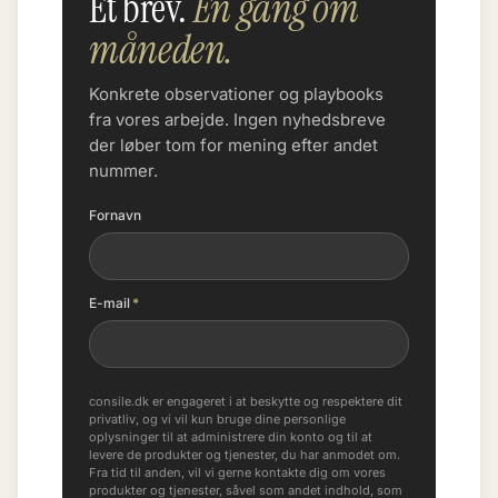
Et brev.
En gang om
måneden.
Konkrete observationer og playbooks
fra vores arbejde. Ingen nyhedsbreve
der løber tom for mening efter andet
nummer.
Fornavn
E-mail
*
consile.dk er engageret i at beskytte og respektere dit
privatliv, og vi vil kun bruge dine personlige
oplysninger til at administrere din konto og til at
levere de produkter og tjenester, du har anmodet om.
Fra tid til anden, vil vi gerne kontakte dig om vores
produkter og tjenester, såvel som andet indhold, som