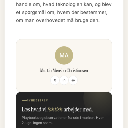
handle om, hvad teknologien kan, og blev
et spørgsmål om, hvem der bestemmer,
om man overhovedet må bruge den.
MA
Martin Mensbo Christiansen
X
in
@
NYHEDSBREV
Læs hvad vi
faktisk
arbejder med.
Playbooks og observationer fra ude i marken. Hver
2. uge. Ingen spam.