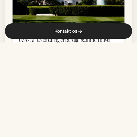
→
Kontakt os
AI
USA's AI-testordning er færdig. Rammen bliver
ikke offentlig
En embedsmand i Det Hvide Hus bekræftede
mandag over for Axios, at den frivillige
testordning for de mest avancerede AI-modeller
er færdig. …