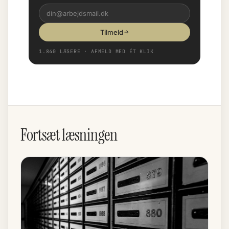
Tilmeld
1.840 LÆSERE · AFMELD MED ÉT KLIK
Fortsæt læsningen