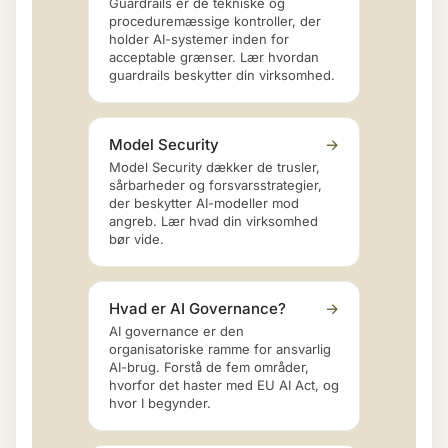
Guardrails er de tekniske og
proceduremæssige kontroller, der
holder AI-systemer inden for
acceptable grænser. Lær hvordan
guardrails beskytter din virksomhed.
Model Security
→
Model Security dækker de trusler,
sårbarheder og forsvarsstrategier,
der beskytter AI-modeller mod
angreb. Lær hvad din virksomhed
bør vide.
Hvad er AI Governance?
→
AI governance er den
organisatoriske ramme for ansvarlig
AI-brug. Forstå de fem områder,
hvorfor det haster med EU AI Act, og
hvor I begynder.