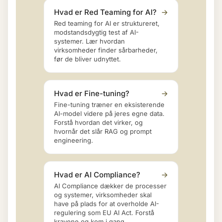
Hvad er Red Teaming for AI?
→
Red teaming for AI er struktureret,
modstandsdygtig test af AI-
systemer. Lær hvordan
virksomheder finder sårbarheder,
før de bliver udnyttet.
Hvad er Fine-tuning?
→
Fine-tuning træner en eksisterende
AI-model videre på jeres egne data.
Forstå hvordan det virker, og
hvornår det slår RAG og prompt
engineering.
Hvad er AI Compliance?
→
AI Compliance dækker de processer
og systemer, virksomheder skal
have på plads for at overholde AI-
regulering som EU AI Act. Forstå
kravene og kom i gang.