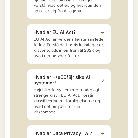
Forstå hvad det er, og hvordan den
adskiller sig fra AI-agenter.
Hvad er EU AI Act?
→
EU AI Act er verdens første samlede
AI-lov. Forstå de fire risikokategorier,
kravene, tidslinjen frem til 2027, og
hvad det betyder for jer.
Hvad er H\u00f8jrisiko AI-
→
systemer?
Højrisiko AI-systemer er underlagt
strenge krav i EU AI Act. Forstå
klassificeringen, forpligtelserne og
hvad det betyder for din
virksomhed.
Hvad er Data Privacy i AI?
→