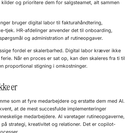
kilder og prioritere dem for salgsteamet, alt sammen
ger bruger digital labor til fakturahåndtering,
-tjek. HR-afdelinger anvender det til onboarding,
spørgsmål og administration af rutineopgaver.
sige fordel er skalerbarhed. Digital labor kræver ikke
 ferie. Når en proces er sat op, kan den skaleres fra ti til
n proportional stigning i omkostninger.
kke er
samme som at fyre medarbejdere og erstatte dem med AI.
kvent, at de mest succesfulde implementeringer
nneskelige medarbejdere. AI varetager rutineopgaverne,
 strategi, kreativitet og relationer. Det er
copilot-
rocesser.