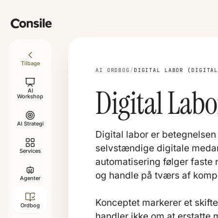
Tilbage
AI ORDBOG
/
DIGITAL LABOR (DIGITA
Digital Labo
AI
Workshop
AI Strategi
Digital labor er betegnelse
selvstændige digitale medarb
Services
automatisering følger faste 
og handle på tværs af komp
Agenter
Konceptet markerer et skift
Ordbog
handler ikke om at erstatte