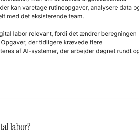
der kan varetage rutineopgaver, analysere data o
elt med det eksisterende team.
ital labor relevant, fordi det ændrer beregningen
Opgaver, der tidligere krævede flere
dteres af AI-systemer, der arbejder døgnet rundt o
tal labor?