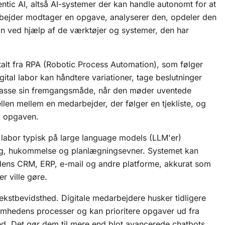
ntic AI
, altså AI-systemer der kan handle autonomt for at
rbejder modtager en opgave, analyserer den, opdeler den
trin ved hjælp af de værktøjer og systemer, den har
talt fra RPA (Robotic Process Automation), som følger
gital labor kan håndtere variationer, tage beslutninger
lpasse sin fremgangsmåde, når den møder uventede
llen mellem en medarbejder, der følger en tjekliste, og
g opgaven.
 labor typisk på
large language models (LLM'er)
ng, hukommelse og planlægningsevner. Systemet kan
ens CRM, ERP, e-mail og andre platforme, akkurat som
 ville gøre.
ekstbevidsthed. Digitale medarbejdere husker tidligere
ksomhedens processer og kan prioritere opgaver ud fra
d. Det gør dem til mere end blot avancerede chatbots.