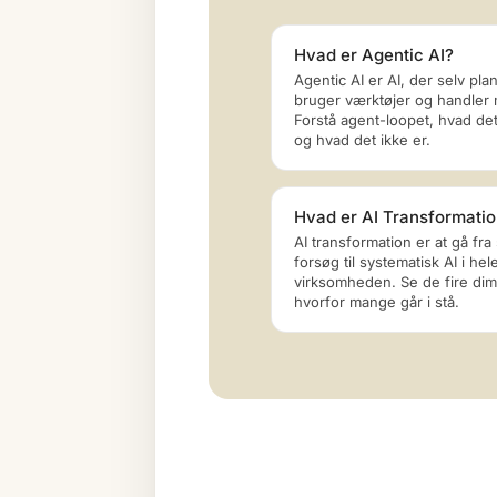
Hvad er Agentic AI?
Agentic AI er AI, der selv pla
bruger værktøjer og handler 
Forstå agent-loopet, hvad det 
og hvad det ikke er.
Hvad er AI Transformati
AI transformation er at gå fra
forsøg til systematisk AI i hel
virksomheden. Se de fire dim
hvorfor mange går i stå.