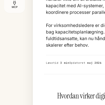
kapacitet med AI-systemer, 
MCP
koordinere processer parall
For virksomhedsledere er dig
bag kapacitetsplanlægning. 
fuldtidsansatte, kan nu hån
skalerer efter behov.
Læsetid
3 min
Opdateret
maj 2026
Hvordan virker digi