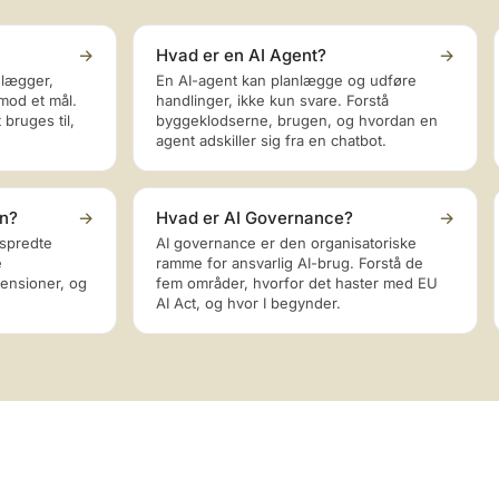
→
Hvad er en AI Agent?
→
nlægger,
En AI-agent kan planlægge og udføre
mod et mål.
handlinger, ikke kun svare. Forstå
bruges til,
byggeklodserne, brugen, og hvordan en
agent adskiller sig fra en chatbot.
on?
→
Hvad er AI Governance?
→
 spredte
AI governance er den organisatoriske
e
ramme for ansvarlig AI-brug. Forstå de
ensioner, og
fem områder, hvorfor det haster med EU
AI Act, og hvor I begynder.