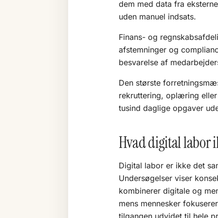
dem med data fra eksterne 
uden manuel indsats.
Finans- og regnskabsafdelin
afstemninger og compliance
besvarelse af medarbejder
Den største forretningsmæs
rekruttering, oplæring eller
tusind daglige opgaver ude
Hvad digital labor i
Digital labor er ikke det 
Undersøgelser viser konse
kombinerer digitale og me
mens mennesker fokuserer på
tilgangen
udvidet til hele p