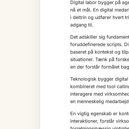
Digital labor bygger på
age
nå et mål. En digital meda
i deltrin og udfører hvert 
adgang til.
Det adskiller sig fundamen
foruddefinerede scripts. Di
baseret på kontekst og ti
situationer. Tænk på forske
en der forstår formålet ba
Teknologisk bygger digital
kombineret med tool calli
interagere med virksomhed
en menneskelig medarbejder
En vigtig egenskab er kont
interaktioner, forstår vir
forretningsmæssig vigtighe