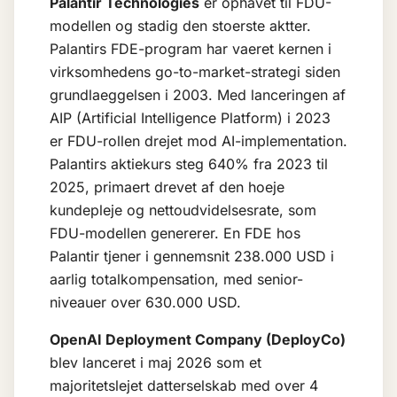
Palantir Technologies
er ophavet til FDU-
modellen og stadig den stoerste aktter.
Palantirs FDE-program har vaeret kernen i
virksomhedens go-to-market-strategi siden
grundlaeggelsen i 2003. Med lanceringen af
AIP (Artificial Intelligence Platform) i 2023
er FDU-rollen drejet mod AI-implementation.
Palantirs aktiekurs steg 640% fra 2023 til
2025, primaert drevet af den hoeje
kundepleje og nettoudvidelsesrate, som
FDU-modellen genererer. En FDE hos
Palantir tjener i gennemsnit 238.000 USD i
aarlig totalkompensation, med senior-
niveauer over 630.000 USD.
OpenAI Deployment Company (DeployCo)
blev lanceret i maj 2026 som et
majoritetslejet datterselskab med over 4