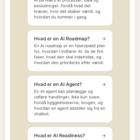
AI på tværs af processer, data og
beslutninger. Forstå hvad det
kræver, hvor det skaber værdi, og
hvordan du kommer i gang.
Hvad er en AI Roadmap?
→
En AI roadmap er en faseopdelt plan
for, hvordan I indfører AI. Se de fire
faser, hvad den skal indeholde, og
hvordan den prioriteres efter værdi.
Hvad er en AI Agent?
→
En AI-agent kan planlægge og
udføre handlinger, ikke kun svare.
Forstå byggeklodserne, brugen, og
hvordan en agent adskiller sig fra en
chatbot.
Hvad er AI Readiness?
→