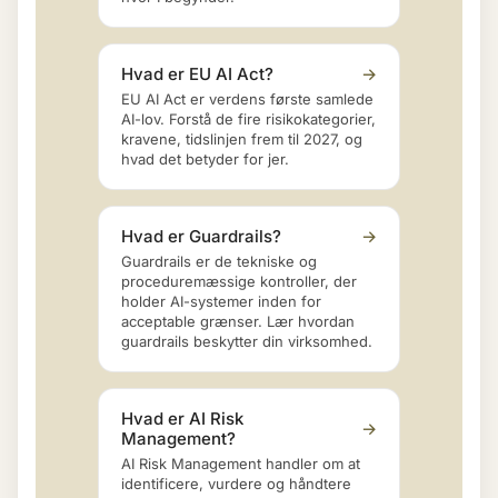
Hvad er EU AI Act?
→
EU AI Act er verdens første samlede
AI-lov. Forstå de fire risikokategorier,
kravene, tidslinjen frem til 2027, og
hvad det betyder for jer.
Hvad er Guardrails?
→
Guardrails er de tekniske og
proceduremæssige kontroller, der
holder AI-systemer inden for
acceptable grænser. Lær hvordan
guardrails beskytter din virksomhed.
Hvad er AI Risk
→
Management?
AI Risk Management handler om at
identificere, vurdere og håndtere