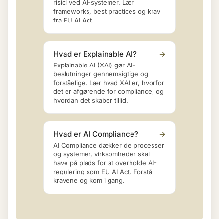
risici ved AI-systemer. Lær
frameworks, best practices og krav
fra EU AI Act.
Hvad er Explainable AI?
→
Explainable AI (XAI) gør AI-
beslutninger gennemsigtige og
forståelige. Lær hvad XAI er, hvorfor
det er afgørende for compliance, og
hvordan det skaber tillid.
Hvad er AI Compliance?
→
AI Compliance dækker de processer
og systemer, virksomheder skal
have på plads for at overholde AI-
regulering som EU AI Act. Forstå
kravene og kom i gang.