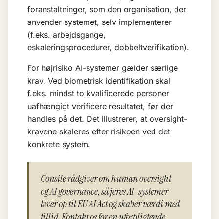
foranstaltninger, som den organisation, der
anvender systemet, selv implementerer
(f.eks. arbejdsgange,
eskaleringsprocedurer, dobbeltverifikation).
For
højrisiko AI-systemer
gælder særlige
krav. Ved biometrisk identifikation skal
f.eks. mindst to kvalificerede personer
uafhængigt verificere resultatet, før der
handles på det. Det illustrerer, at oversight-
kravene skaleres efter risikoen ved det
konkrete system.
Consile rådgiver om human oversight
og AI governance, så jeres AI-systemer
lever op til EU AI Act og skaber værdi med
tillid. Kontakt os for en uforpligtende