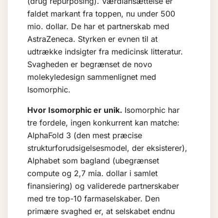
(drug repurposing). Værdiansættelse er
faldet markant fra toppen, nu under 500
mio. dollar. De har et partnerskab med
AstraZeneca. Styrken er evnen til at
udtrække indsigter fra medicinsk litteratur.
Svagheden er begrænset de novo
molekyledesign sammenlignet med
Isomorphic.
Hvor Isomorphic er unik.
Isomorphic har
tre fordele, ingen konkurrent kan matche:
AlphaFold 3 (den mest præcise
strukturforudsigelsesmodel, der eksisterer),
Alphabet som bagland (ubegrænset
compute og 2,7 mia. dollar i samlet
finansiering) og validerede partnerskaber
med tre top-10 farmaselskaber. Den
primære svaghed er, at selskabet endnu