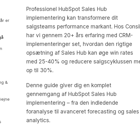
Professionel HubSpot Sales Hub
implementering kan transformere dit
år er
salgsteams performance markant. Hos Consi
har vi gennem 20+ års erfaring med CRM-
gå
implementeringer set, hvordan den rigtige
in
opsætning af Sales Hub kan øge win rates
med 25-40% og reducere salgscyklussen m
op til 30%.
ing &
Denne guide giver dig en komplet
gennemgang af HubSpot Sales Hub
iejne
implementering – fra den indledende
foranalyse til avanceret forecasting og sales
analytics.
s