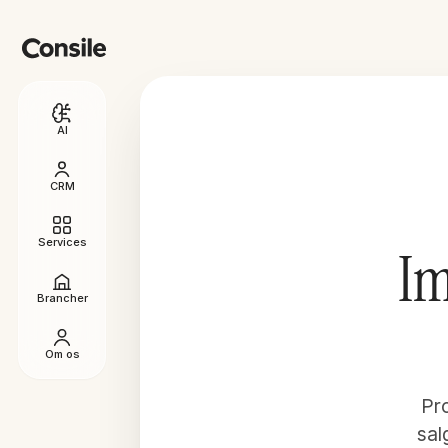
AI
CRM
Services
Im
Brancher
Om os
Pr
sal