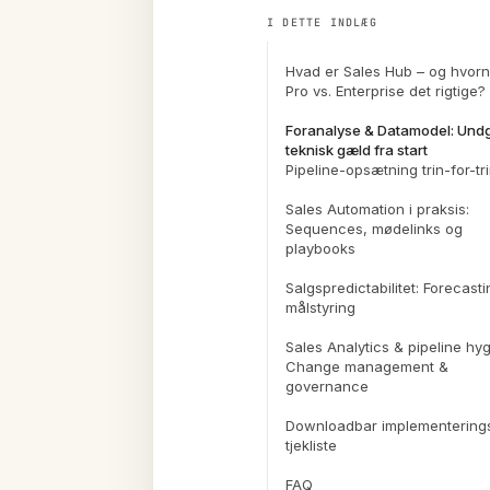
I DETTE INDLÆG
Hvad er Sales Hub – og hvorn
Pro vs. Enterprise det rigtige?
Foranalyse & Datamodel: Und
teknisk gæld fra start
Pipeline-opsætning trin-for-tr
Sales Automation i praksis:
Sequences, mødelinks og
playbooks
Salgspredictabilitet: Forecast
målstyring
Sales Analytics & pipeline hyg
Change management &
governance
Downloadbar implementering
tjekliste
FAQ