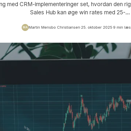
ing med CRM-implementeringer set, hvordan den rig
Sales Hub kan øge win rates med 25-…
Martin Mensbo Christiansen
·
25. oktober 2025
·
9 min læs
MA