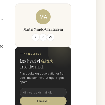
MA
le
Martin Mensbo Christiansen
X
in
@
ed
NYHEDSBREV
Læs hvad vi
faktisk
arbejder med.
Playbooks og observationer fra
ude i marken. Hver 2. uge. Ingen
spam.
Tilmeld