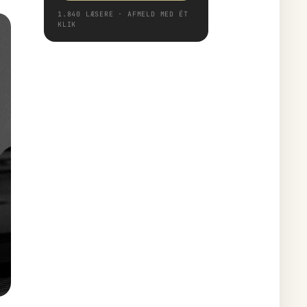
1.840 LÆSERE · AFMELD MED ÉT
KLIK