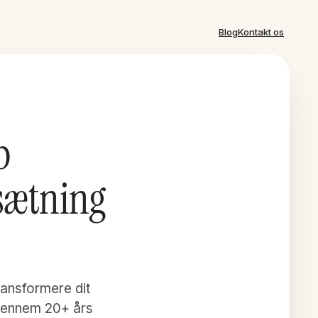
Blog
Kontakt os
b
sætning
ansformere dit
gennem 20+ års