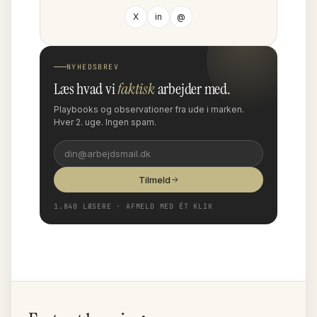
X
in
@
NYHEDSBREV
Læs hvad vi
faktisk
arbejder med.
Playbooks og observationer fra ude i marken.
Hver 2. uge. Ingen spam.
Tilmeld
1.840 LÆSERE · AFMELD MED ÉT KLIK