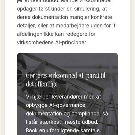
jer et reelt udbud. Mange virksomheder
opdager først under en simulering, at
deres dokumentation mangler konkrete
detaljer, eller at medarbejdere uden for it-
afdelingen ikke kan redegøre for
virksomhedens AI-principper.
Gør jeres virksomhed AI-parat til
det offentlige
Vi hjælper leverandører med at
opbygge AI-governance,
dokumentation og compliance, så
I står stærkest i næste udbud.
Book en uforpligtende samtale.