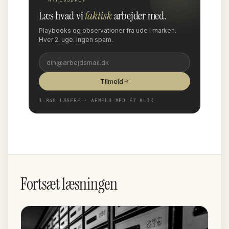
Læs hvad vi
faktisk
arbejder med.
Playbooks og observationer fra ude i marken.
Hver 2. uge. Ingen spam.
Tilmeld
1.840 LÆSERE · AFMELD MED ÉT KLIK
Fortsæt læsningen