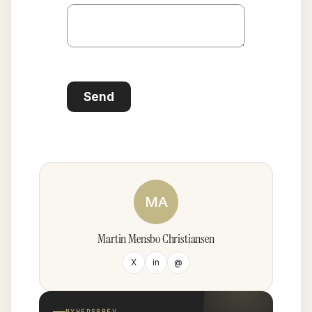
Send
MA
Martin Mensbo Christiansen
X
in
@
NYHEDSBREV