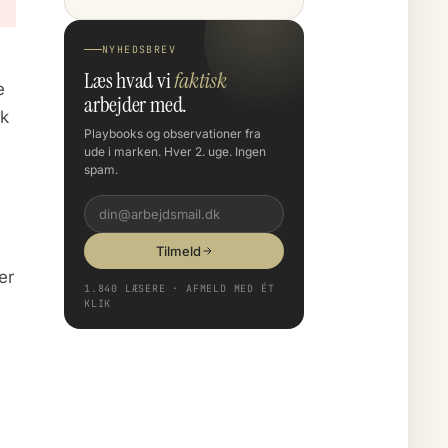
NYHEDSBREV
Læs hvad vi
faktisk
e
arbejder med.
ik
Playbooks og observationer fra
ude i marken. Hver 2. uge. Ingen
spam.
Tilmeld
er
1.840 LÆSERE · AFMELD MED ÉT
KLIK