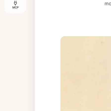
mo
MCP