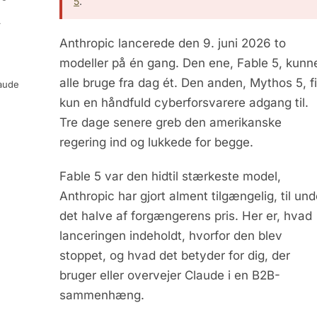
5
.
A
Anthropic lancerede den 9. juni 2026 to
modeller på én gang. Den ene, Fable 5, kunn
alle bruge fra dag ét. Den anden, Mythos 5, f
laude
kun en håndfuld cyberforsvarere adgang til.
Tre dage senere greb den amerikanske
regering ind og lukkede for begge.
Fable 5 var den hidtil stærkeste model,
Anthropic har gjort alment tilgængelig, til und
det halve af forgængerens pris. Her er, hvad
lanceringen indeholdt, hvorfor den blev
stoppet, og hvad det betyder for dig, der
bruger eller overvejer Claude i en B2B-
sammenhæng.