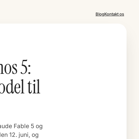
Blog
Kontakt os
os 5:
del til
laude Fable 5 og
en 12. juni, og