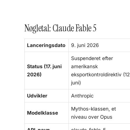
Nøgletal: Claude Fable 5
Lanceringsdato
9. juni 2026
Suspenderet efter
Status (17. juni
amerikansk
2026)
eksportkontroldirektiv (12
juni)
Udvikler
Anthropic
Mythos-klassen, et
Modelklasse
niveau over Opus
API-navn
claude-fable-5