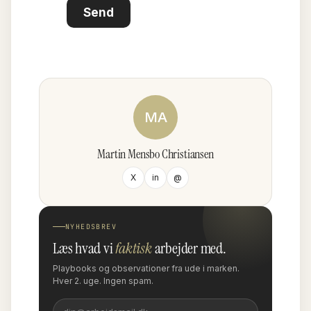
Send
MA
Martin Mensbo Christiansen
X
in
@
NYHEDSBREV
Læs hvad vi
faktisk
arbejder med.
Playbooks og observationer fra ude i marken.
Hver 2. uge. Ingen spam.