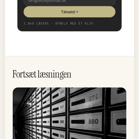
Tilmeld
1.840 LÆSERE · AFMELD MED ÉT KLIK
Fortsæt læsningen