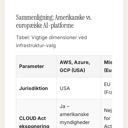
Sammenligning: Amerikanske vs.
europæiske AI-platforme
Tabel: Vigtige dimensioner ved
infrastruktur-valg
AWS, Azure,
Mistral
Parameter
GCP (USA)
(Europa)
EU
Jurisdiktion
USA
(Frankrig)
Ja –
Nej – ude
amerikanske
CLOUD Act
for CLOU
myndigheder
eksponering
Acts