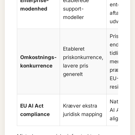
Enterprise-
etablerede
enterprise
modenhed
support-
aftaler i
modeller
udvikling
Prisbedre
end
Etableret
tidligere,
Omkostnings-
priskonkurrence,
men
konkurrence
lavere pris
præmie fo
generelt
EU-
residency
Native EU
EU AI Act
Kræver ekstra
AI Act
compliance
juridisk mapping
alignment