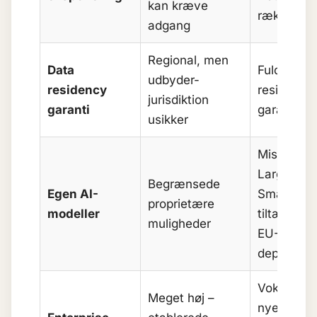
kan kræve
rækkevid
adgang
Regional, men
Data
Fuld EU-
udbyder-
residency
residency
jurisdiktion
garanti
garanti
usikker
Mistral
Large,
Begrænsede
Egen AI-
Small osv.
proprietære
modeller
tiltænkt
muligheder
EU-
deployme
Voksende 
Meget høj –
nye