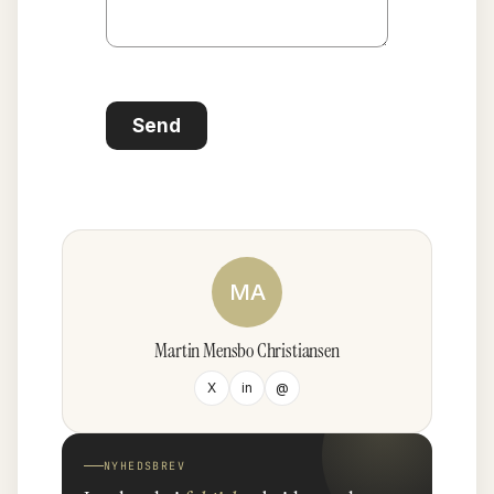
Send
MA
Martin Mensbo Christiansen
X
in
@
NYHEDSBREV