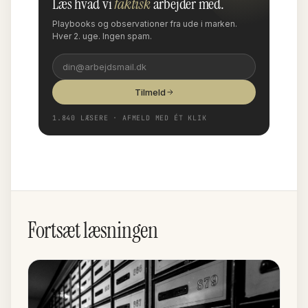
Læs hvad vi
faktisk
arbejder med.
Playbooks og observationer fra ude i marken.
Hver 2. uge. Ingen spam.
Tilmeld
1.840 LÆSERE · AFMELD MED ÉT KLIK
Fortsæt læsningen