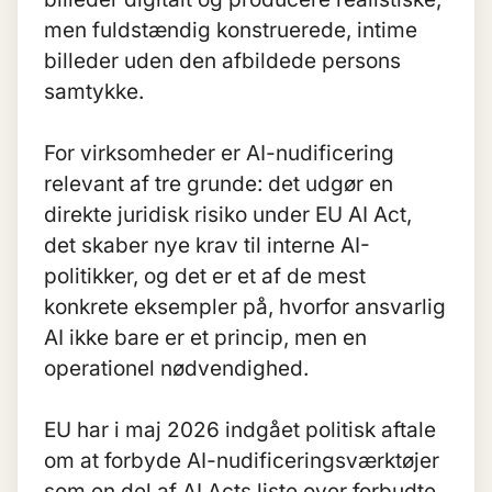
men fuldstændig konstruerede, intime
billeder uden den afbildede persons
samtykke.
For virksomheder er AI-nudificering
relevant af tre grunde: det udgør en
direkte juridisk risiko under
EU AI Act
,
det skaber nye krav til interne AI-
politikker, og det er et af de mest
konkrete eksempler på, hvorfor
ansvarlig
AI
ikke bare er et princip, men en
operationel nødvendighed.
EU har i maj 2026 indgået politisk aftale
om at forbyde AI-nudificeringsværktøjer
som en del af AI Acts liste over forbudte