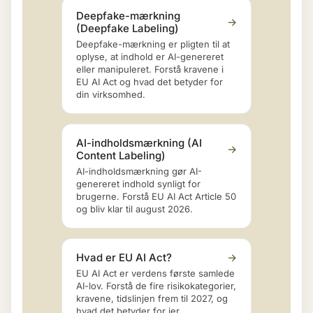
Deepfake-mærkning
→
(Deepfake Labeling)
Deepfake-mærkning er pligten til at
oplyse, at indhold er AI-genereret
eller manipuleret. Forstå kravene i
EU AI Act og hvad det betyder for
din virksomhed.
AI-indholdsmærkning (AI
→
Content Labeling)
AI-indholdsmærkning gør AI-
genereret indhold synligt for
brugerne. Forstå EU AI Act Article 50
og bliv klar til august 2026.
Hvad er EU AI Act?
→
EU AI Act er verdens første samlede
AI-lov. Forstå de fire risikokategorier,
kravene, tidslinjen frem til 2027, og
hvad det betyder for jer.