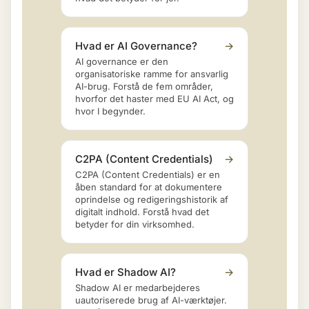
Hvad er AI Governance?
→
AI governance er den
organisatoriske ramme for ansvarlig
AI-brug. Forstå de fem områder,
hvorfor det haster med EU AI Act, og
hvor I begynder.
C2PA (Content Credentials)
→
C2PA (Content Credentials) er en
åben standard for at dokumentere
oprindelse og redigeringshistorik af
digitalt indhold. Forstå hvad det
betyder for din virksomhed.
Hvad er Shadow AI?
→
Shadow AI er medarbejderes
uautoriserede brug af AI-værktøjer.