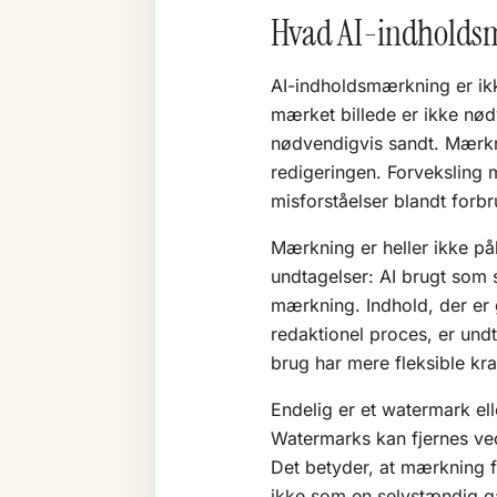
Hvad AI-indholdsm
AI-indholdsmærkning er ik
mærket billede er ikke nød
nødvendigvis sandt. Mærknin
redigeringen. Forveksling
misforståelser blandt forbr
Mærkning er heller ikke påk
undtagelser: AI brugt som 
mærkning. Indhold, der er
redaktionel proces, er undta
brug har mere fleksible kra
Endelig er et watermark el
Watermarks kan fjernes ved
Det betyder, at mærkning f
ikke som en selvstændig ga