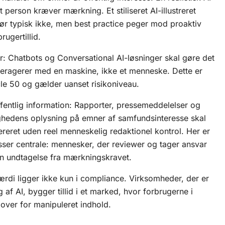
 person kræver mærkning. Et stiliseret AI-illustreret
gør typisk ikke, men best practice peger mod proaktiv
rugertillid.
r: Chatbots og
Conversational AI
-løsninger skal gøre det
interagerer med en maskine, ikke et menneske. Dette er
cle 50 og gælder uanset risikoniveau.
fentlig information: Rapporter, pressemeddelelser og
ighedens oplysning på emner af samfundsinteresse skal
reret uden reel menneskelig redaktionel kontrol. Her er
ser centrale: mennesker, der reviewer og tager ansvar
en undtagelse fra mærkningskravet.
rdi ligger ikke kun i compliance. Virksomheder, der er
af AI, bygger tillid i et marked, hvor forbrugerne i
 over for manipuleret indhold.