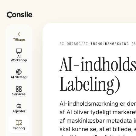
Tilbage
AI ORDBOG
/
AI-INDHOLDSMÆRKNING (
AI-indhold
AI
Workshop
Labeling)
AI Strategi
Services
AI-indholdsmærkning er den 
af AI bliver tydeligt markere
Agenter
af maskinlæsbar metadata ind
skal kunne se, at et billede, 
Ordbog