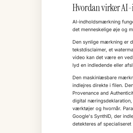
Hvordan virker AI
AI-indholdsmærkning funge
det menneskelige øje og m
Den synlige mærkning er d
tekstdisclaimer, et watermar
video kan det være en vedv
lyd en indledende eller afs
Den maskinlæsbare mærknin
indlejres direkte i filen. 
Provenance and Authenticit
digital næringsdeklaration
værktøjer og hvornår. Para
Google's SynthID, der indle
detekteres af specialiseret