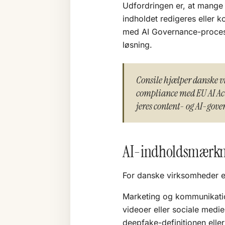
Udfordringen er, at mange 
indholdet redigeres eller 
med
AI Governance
-proces
løsning.
Consile hjælper danske 
compliance med EU AI Act
jeres content- og AI-gove
AI-indholdsmærknin
For danske virksomheder er
Marketing og kommunikation:
videoer eller sociale medie
deepfake-definitionen eller