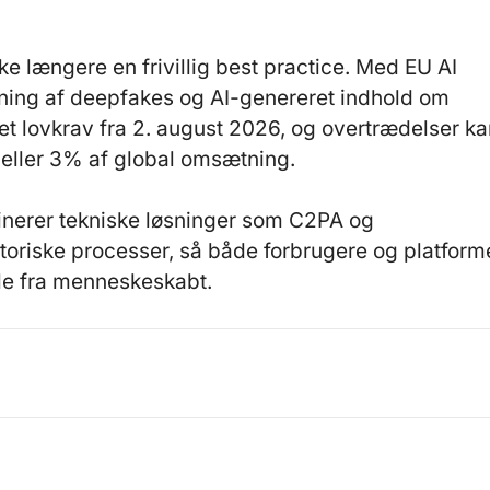
ke længere en frivillig best practice. Med EU AI
kning af deepfakes og AI-genereret indhold om
 et lovkrav fra 2. august 2026, og overtrædelser k
ro eller 3% af global omsætning.
nerer tekniske løsninger som C2PA og
oriske processer, så både forbrugere og platform
le fra menneskeskabt.
6