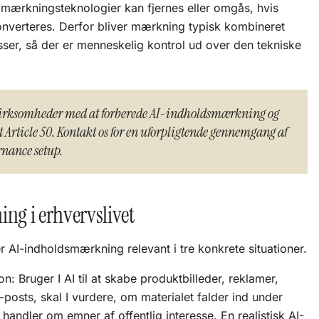
mærkningsteknologier kan fjernes eller omgås, hvis
konverteres. Derfor bliver mærkning typisk kombineret
ser, så der er menneskelig kontrol ud over den tekniske
virksomheder med at forberede AI-indholdsmærkning og
 Article 50. Kontakt os for en uforpligtende gennemgang af
rnance setup.
g i erhvervslivet
 AI-indholdsmærkning relevant i tre konkrete situationer.
 Bruger I AI til at skabe produktbilleder, reklamer,
-posts, skal I vurdere, om materialet falder ind under
 handler om emner af offentlig interesse. En realistisk AI-