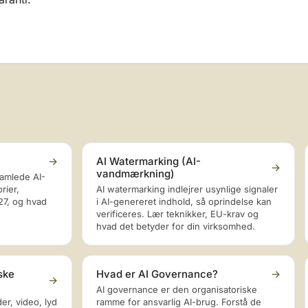
→
AI Watermarking (AI-
→
vandmærkning)
samlede AI-
rier,
AI watermarking indlejrer usynlige signaler
027, og hvad
i AI-genereret indhold, så oprindelse kan
verificeres. Lær teknikker, EU-krav og
hvad det betyder for din virksomhed.
ske
Hvad er AI Governance?
→
→
AI governance er den organisatoriske
er, video, lyd
ramme for ansvarlig AI-brug. Forstå de