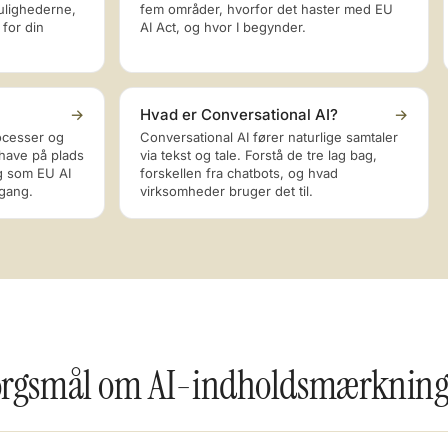
mulighederne,
fem områder, hvorfor det haster med EU
 for din
AI Act, og hvor I begynder.
→
Hvad er Conversational AI?
→
ocesser og
Conversational AI fører naturlige samtaler
have på plads
via tekst og tale. Forstå de tre lag bag,
ng som EU AI
forskellen fra chatbots, og hvad
 gang.
virksomheder bruger det til.
spørgsmål om AI-indholdsmærknin