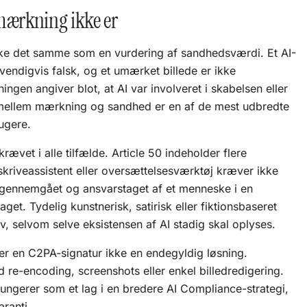
ærkning ikke er
ke det samme som en vurdering af sandhedsværdi. Et AI-
vendigvis falsk, og et umærket billede er ikke
gen angiver blot, at AI var involveret i skabelsen eller
 mellem mærkning og sandhed er en af de mest udbredte
ugere.
rævet i alle tilfælde. Article 50 indeholder flere
skriveassistent eller oversættelsesværktøj kræver ikke
 gennemgået og ansvarstaget af et menneske i en
get. Tydelig kunstnerisk, satirisk eller fiktionsbaseret
v, selvom selve eksistensen af AI stadig skal oplyses.
ler en C2PA-signatur ikke en endegyldig løsning.
 re-encoding, screenshots eller enkel billedredigering.
ungerer som et lag i en bredere
AI Compliance
-strategi,
ranti.