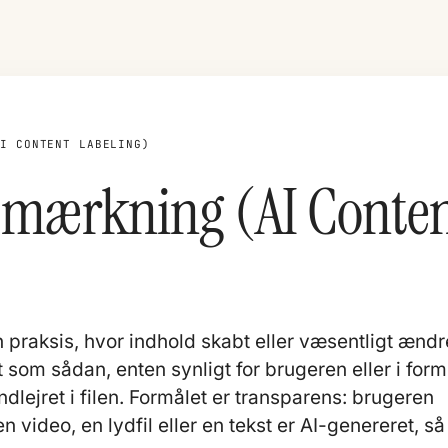
AI CONTENT LABELING)
smærkning (AI Conte
praksis, hvor indhold skabt eller væsentligt ændr
t som sådan, enten synligt for brugeren eller i form
lejret i filen. Formålet er transparens: brugeren
en video, en lydfil eller en tekst er AI-genereret, så