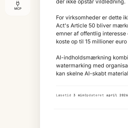
der ikke opstår vildledning.
MCP
For virksomheder er dette ik
Act's Article 50 bliver mær
emner af offentlig interesse
koste op til 15 millioner eu
AI-indholdsmærkning kombi
watermarking med organisat
kan skelne AI-skabt materia
Læsetid
3 min
Opdateret
april 202