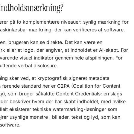
-indholdsmærkning?
rer på to komplementære niveauer: synlig mærkning for
askinlæsbar mærkning, der kan verificeres af software.
en, brugeren kan se direkte. Det kan være en
k eller et logo, der angiver, at indholdet er AI-skabt. For
arende visuel indikator gennem hele afspilningen. For
luttende verbal disclosure.
g sker ved, at kryptografisk signeret metadata
Den førende standard her er C2PA (Coalition for Content
y), som bruger såkaldte Content Credentials: en slags
, der beskriver hvem der har skabt indholdet, med hvilke
llelt eksisterer tekniske watermarking-løsninger som
jrer usynlige mønstre i billeder, tekst og lyd, som kan
 software.