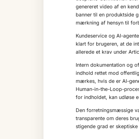
genereret video af en kendt
banner til en produktside 
mærkning af hensyn til forb
Kundeservice og AI-agente
klart for brugeren, at de 
allerede et krav under Arti
Intern dokumentation og of
indhold rettet mod offentl
mærkes, hvis de er AI-gene
Human-in-the-Loop
-proces
for indholdet, kan udløse 
Den forretningsmæssige væ
transparente om deres brug 
stigende grad er skeptiske