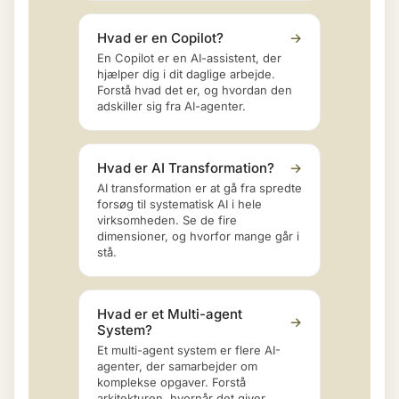
Hvad er en Copilot?
→
En Copilot er en AI-assistent, der
hjælper dig i dit daglige arbejde.
Forstå hvad det er, og hvordan den
adskiller sig fra AI-agenter.
Hvad er AI Transformation?
→
AI transformation er at gå fra spredte
forsøg til systematisk AI i hele
virksomheden. Se de fire
dimensioner, og hvorfor mange går i
stå.
Hvad er et Multi-agent
→
System?
Et multi-agent system er flere AI-
agenter, der samarbejder om
komplekse opgaver. Forstå
arkitekturen, hvornår det giver