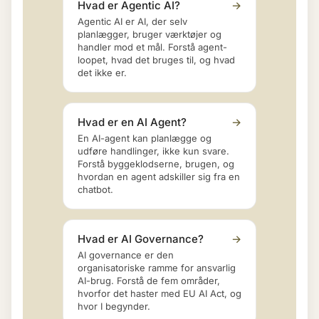
Hvad er Agentic AI?
→
Agentic AI er AI, der selv
planlægger, bruger værktøjer og
handler mod et mål. Forstå agent-
loopet, hvad det bruges til, og hvad
det ikke er.
Hvad er en AI Agent?
→
En AI-agent kan planlægge og
udføre handlinger, ikke kun svare.
Forstå byggeklodserne, brugen, og
hvordan en agent adskiller sig fra en
chatbot.
Hvad er AI Governance?
→
AI governance er den
organisatoriske ramme for ansvarlig
AI-brug. Forstå de fem områder,
hvorfor det haster med EU AI Act, og
hvor I begynder.