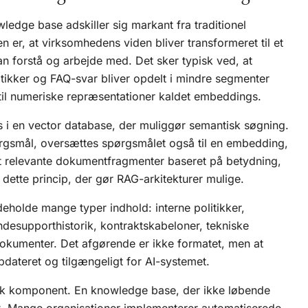
edge base adskiller sig markant fra traditionel
 er, at virksomhedens viden bliver transformeret til et
n forstå og arbejde med. Det sker typisk ved, at
tikker og FAQ-svar bliver opdelt i mindre segmenter
til numeriske repræsentationer kaldet embeddings.
 i en
vector database
, der muliggør
semantisk søgning
.
pørgsmål, oversættes spørgsmålet også til en embedding,
t relevante dokumentfragmenter baseret på betydning,
dette princip, der gør RAG-arkitekturer mulige.
holde mange typer indhold: interne politikker,
desupporthistorik, kontraktskabeloner, tekniske
kumenter. Det afgørende er ikke formatet, men at
opdateret og tilgængeligt for AI-systemet.
tisk komponent. En knowledge base, der ikke løbende