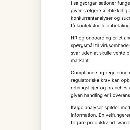
I salgsorganisationer fung
giver sælgere øjeblikkelig 
konkurrentanalyser og suc
få kontekstuelle anbefaling
HR og onboarding er et an
spørgsmål til virksomheden
svar uden at skulle vente 
markant.
Compliance og regulering 
regulatoriske krav kan op
retningslinjer og branches
given handling er i overe
Ifølge analyser spilder med
information. En velfunger
frigøre produktiv tid svare