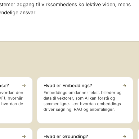
stemer adgang til virksomhedens kollektive viden, mens
endelige ansvar.
ase?
→
Hvad er Embeddings?
→
 hvordan den
Embeddings omdanner tekst, billeder og
F), hvornår
data til vektorer, som AI kan forstå og
g hvordan de
sammenligne. Lær hvordan embeddings
driver søgning, RAG og anbefalinger.
→
Hvad er Grounding?
→