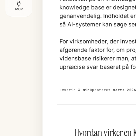
knowledge base er designet t
MCP
genanvendelig. Indholdet er 
så AI-systemer kan søge sem
For virksomheder, der invest
afgørende faktor for, om proj
vidensbase risikerer man, a
upræcise svar baseret på fo
Læsetid
3 min
Opdateret
marts 202
Hvordan virker en