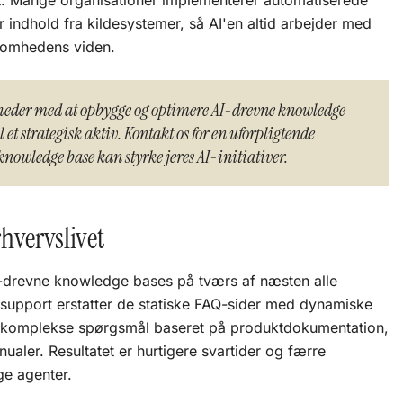
gt. Mange organisationer implementerer automatiserede
r indhold fra kildesystemer, så AI'en altid arbejder med
ksomhedens viden.
heder med at opbygge og optimere AI-drevne knowledge
il et strategisk aktiv. Kontakt os for en uforpligtende
nowledge base kan styrke jeres AI-initiativer.
hvervslivet
drevne knowledge bases på tværs af næsten alle
esupport erstatter de statiske FAQ-sider med dynamiske
 komplekse spørgsmål baseret på produktdokumentation,
ualer. Resultatet er hurtigere svartider og færre
ge agenter.