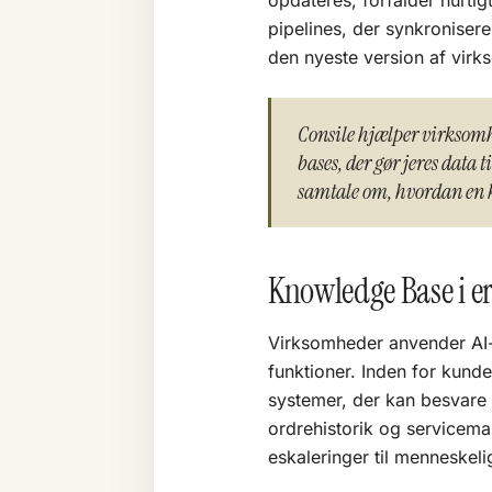
opdateres, forfalder hurti
pipelines, der synkronisere
den nyeste version af vir
Consile hjælper virksom
bases, der gør jeres data t
samtale om, hvordan en k
Knowledge Base i er
Virksomheder anvender AI-
funktioner. Inden for kund
systemer, der kan besvare
ordrehistorik og serviceman
eskaleringer til menneskeli