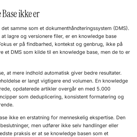
Base ikke er
e det samme som et dokumenthåndteringssystem (DMS).
 at lagre og versionere filer, er en knowledge base
. Fokus er på findbarhed, kontekst og genbrug, ikke på
ve et DMS som kilde til en knowledge base, men de to er
e, at mere indhold automatisk giver bedre resultater.
igeholdelse er langt vigtigere end volumen. En knowledge
rede, opdaterede artikler overgår en med 5.000
ncipper som deduplicering, konsistent formatering og
rende.
se ikke en erstatning for menneskelig ekspertise. Den
beslutninger, men udfører ikke selv handlinger eller
bedste praksis er at se knowledge basen som et