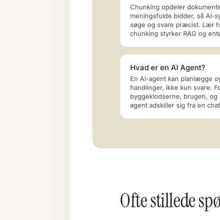
Chunking opdeler dokumente
meningsfulde bidder, så AI-
søge og svare præcist. Lær 
chunking styrker RAG og ente
Hvad er en AI Agent?
En AI-agent kan planlægge o
handlinger, ikke kun svare. F
byggeklodserne, brugen, og
agent adskiller sig fra en cha
Ofte stillede 