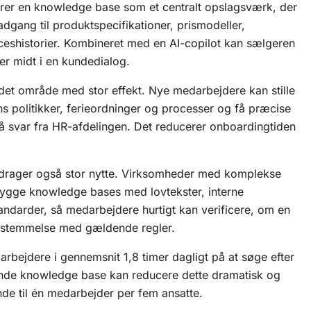
erer en knowledge base som et centralt opslagsværk, der
adgang til produktspecifikationer, prismodeller,
ceshistorier. Kombineret med en
AI-copilot
kan sælgeren
er midt i en kundedialog.
det område med stor effekt. Nye medarbejdere kan stille
s politikker, ferieordninger og processer og få præcise
på svar fra HR-afdelingen. Det reducerer onboardingtiden
drager også stor nytte. Virksomheder med komplekse
bygge knowledge bases med lovtekster, interne
tandarder, så medarbejdere hurtigt kan verificere, om en
nsstemmelse med gældende regler.
arbejdere i gennemsnit 1,8 timer dagligt på at søge efter
ende knowledge base kan reducere dette dramatisk og
nde til én medarbejder per fem ansatte.