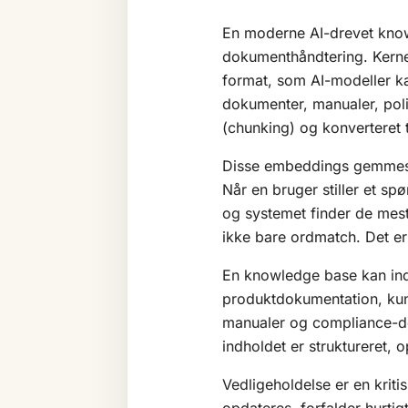
En moderne AI-drevet knowl
dokumenthåndtering. Kernen
format, som AI-modeller ka
dokumenter, manualer, poli
(chunking) og konverteret 
Disse embeddings gemmes
Når en bruger stiller et s
og systemet finder de mes
ikke bare ordmatch. Det er 
En knowledge base kan inde
produktdokumentation, kun
manualer og compliance-do
indholdet er struktureret, 
Vedligeholdelse er en kri