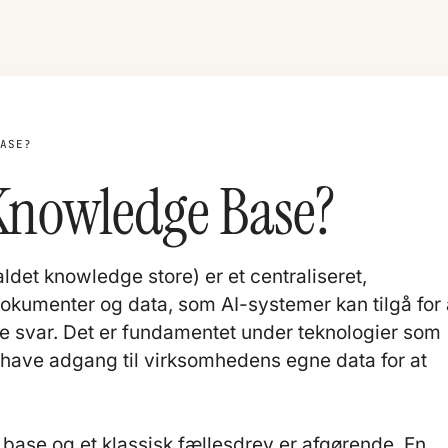
BASE?
Knowledge Base?
det knowledge store) er et centraliseret,
 dokumenter og data, som AI-systemer kan tilgå for 
le svar. Det er fundamentet under teknologier som
l have adgang til virksomhedens egne data for at
base og et klassisk fællesdrev er afgørende. En