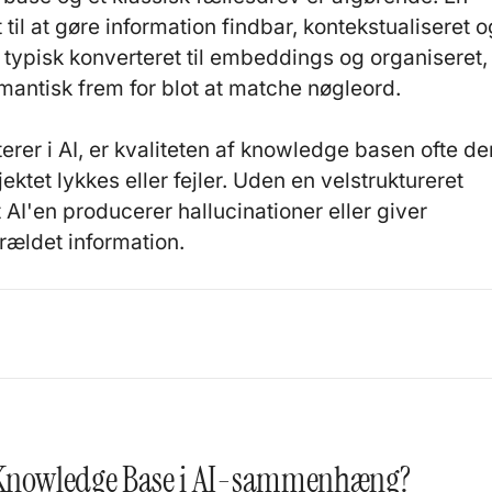
il at gøre information findbar, kontekstualiseret o
typisk konverteret til
embeddings
og organiseret,
antisk frem for blot at matche nøgleord.
erer i AI, er kvaliteten af knowledge basen ofte de
ektet lykkes eller fejler. Uden en velstruktureret
t AI'en producerer
hallucinationer
eller giver
rældet information.
6
 Knowledge Base i AI-sammenhæng?