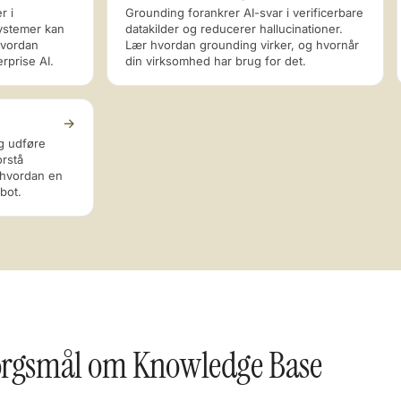
r i
Grounding forankrer AI-svar i verificerbare
systemer kan
datakilder og reducerer hallucinationer.
hvordan
Lær hvordan grounding virker, og hvornår
rprise AI.
din virksomhed har brug for det.
→
g udføre
orstå
 hvordan en
tbot.
spørgsmål om Knowledge Base