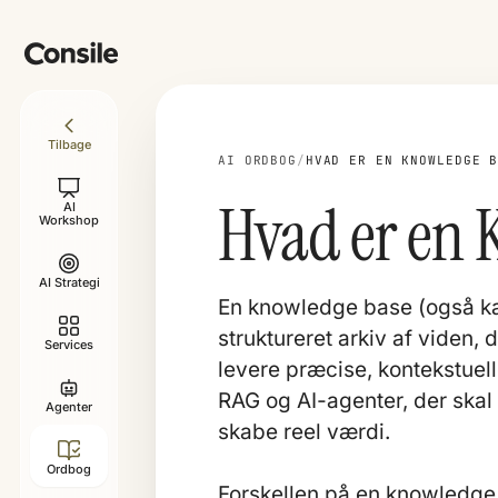
Tilbage
AI ORDBOG
/
HVAD ER EN KNOWLEDGE 
Hvad er en 
AI
Workshop
AI Strategi
En knowledge base (også kal
struktureret arkiv af viden,
Services
levere præcise, kontekstuel
RAG
og
AI-agenter
, der ska
Agenter
skabe reel værdi.
Ordbog
Forskellen på en knowledge 