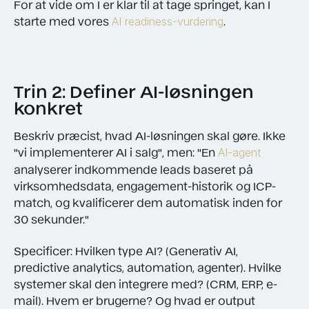
For at vide om I er klar til at tage springet, kan I
starte med vores
.
AI readiness-vurdering
Trin 2: Definer AI-løsningen
konkret
Beskriv præcist, hvad AI-løsningen skal gøre. Ikke
"vi implementerer AI i salg", men: "En
AI-agent
analyserer indkommende leads baseret på
virksomhedsdata, engagement-historik og ICP-
match, og kvalificerer dem automatisk inden for
30 sekunder."
Specificer: Hvilken type AI? (Generativ AI,
predictive analytics, automation, agenter). Hvilke
systemer skal den integrere med? (CRM, ERP, e-
mail). Hvem er brugerne? Og hvad er output