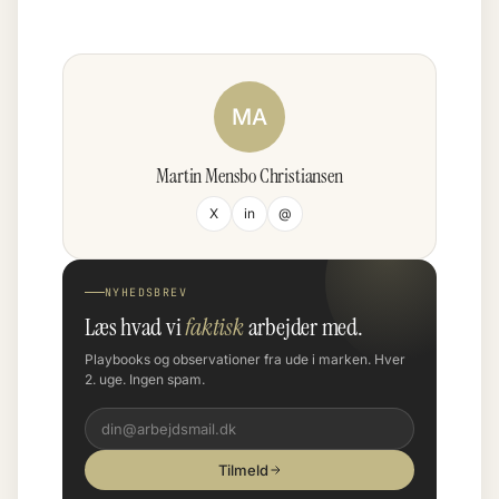
MA
Martin Mensbo Christiansen
X
in
@
NYHEDSBREV
Læs hvad vi
faktisk
arbejder med.
Playbooks og observationer fra ude i marken. Hver
2. uge. Ingen spam.
Tilmeld