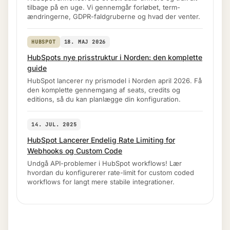
tilbage på en uge. Vi gennemgår forløbet, term-
ændringerne, GDPR-faldgruberne og hvad der venter.
HUBSPOT
18. MAJ 2026
HubSpots nye prisstruktur i Norden: den komplette
guide
HubSpot lancerer ny prismodel i Norden april 2026. Få
den komplette gennemgang af seats, credits og
editions, så du kan planlægge din konfiguration.
14. JUL. 2025
HubSpot Lancerer Endelig Rate Limiting for
Webhooks og Custom Code
Undgå API-problemer i HubSpot workflows! Lær
hvordan du konfigurerer rate-limit for custom coded
workflows for langt mere stabile integrationer.