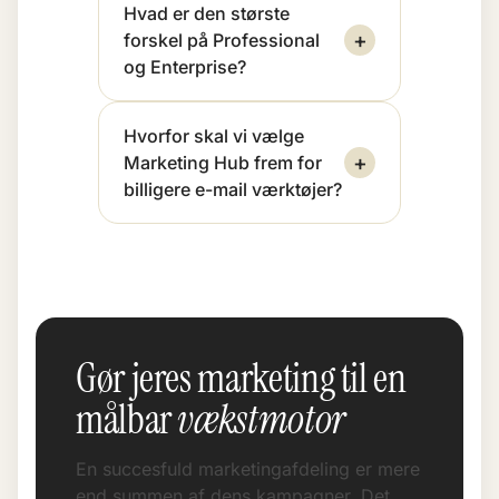
Hvad er den største
+
forskel på Professional
og Enterprise?
Hvorfor skal vi vælge
+
Marketing Hub frem for
billigere e-mail værktøjer?
Gør jeres marketing til en
målbar
vækstmotor
En succesfuld marketingafdeling er mere
end summen af dens kampagner. Det