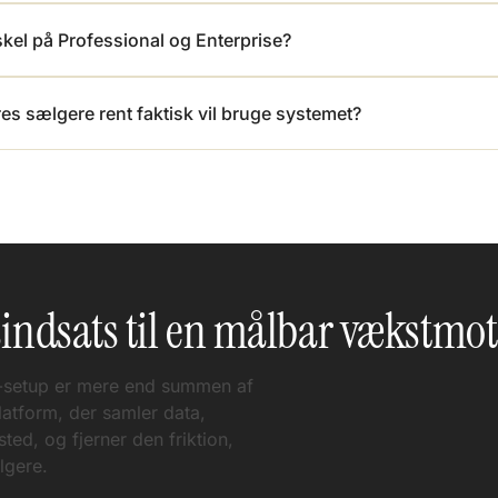
skel på Professional og Enterprise?
res sælgere rent faktisk vil bruge systemet?
sindsats til en målbar vækstmo
-setup er mere end summen af
latform, der samler data,
ted, og fjerner den friktion,
lgere.