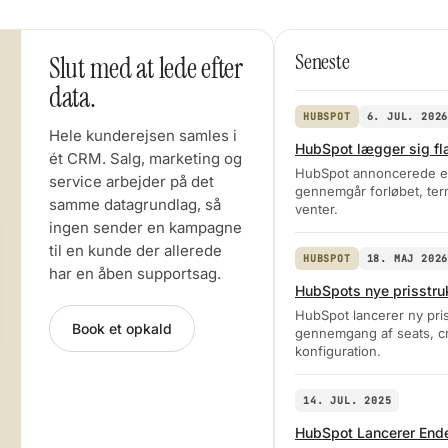
Seneste
Slut med at lede efter
data.
HUBSPOT
6. JUL. 202
Hele kunderejsen samles i
HubSpot lægger sig fla
ét CRM. Salg, marketing og
HubSpot annoncerede et d
service arbejder på det
gennemgår forløbet, te
samme datagrundlag, så
venter.
ingen sender en kampagne
til en kunde der allerede
HUBSPOT
18. MAJ 202
har en åben supportsag.
HubSpots nye prisstru
HubSpot lancerer ny pri
Book et opkald
gennemgang af seats, cr
konfiguration.
14. JUL. 2025
HubSpot Lancerer Ende