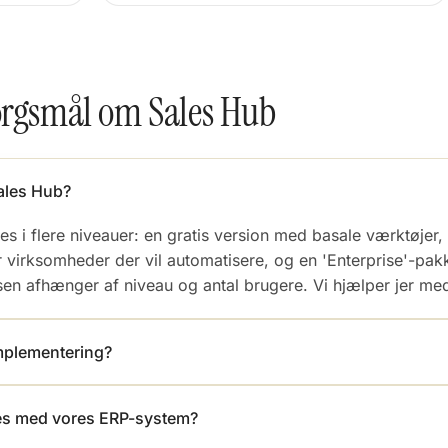
pørgsmål om Sales Hub
ales Hub?
s i flere niveauer: en gratis version med basale værktøjer,
r virksomheder der vil automatisere, og en 'Enterprise'-pa
sen afhænger af niveau og antal brugere. Vi hjælper jer med
implementering?
res med vores ERP-system?