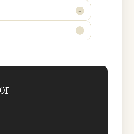
+
+
tor