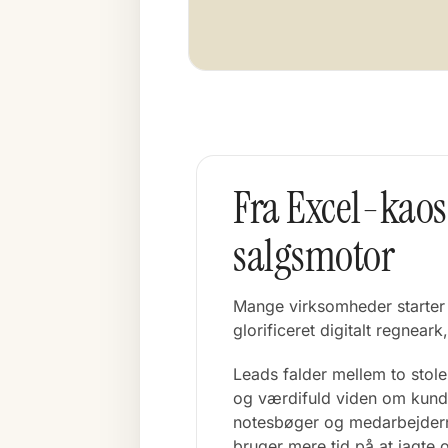
Fra Excel-kaos 
salgsmotor
Mange virksomheder starter 
glorificeret digitalt regnear
Leads falder mellem to stole,
og værdifuld viden om kunde
notesbøger og medarbejder
bruger mere tid på at jagte 