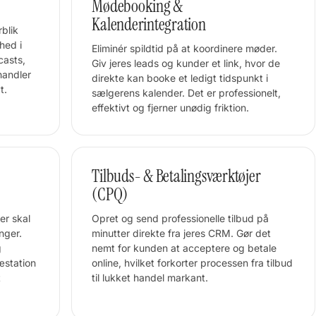
Mødebooking &
Kalenderintegration
rblik
hed i
Eliminér spildtid på at koordinere møder.
casts,
Giv jeres leads og kunder et link, hvor de
 handler
direkte kan booke et ledigt tidspunkt i
t.
sælgerens kalender. Det er professionelt,
effektivt og fjerner unødig friktion.
Tilbuds- & Betalingsværktøjer
(CPQ)
er skal
Opret og send professionelle tilbud på
nger.
minutter direkte fra jeres CRM. Gør det
g
nemt for kunden at acceptere og betale
æstation
online, hvilket forkorter processen fra tilbud
t
til lukket handel markant.