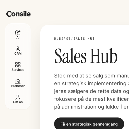
AI
HUBSPOT
/
SALES HUB
Sales Hub
CRM
Services
Stop med at se salg som man
en strategisk implementering 
Brancher
jeres sælgere de rette data og
fokusere på de mest kvalifice
Om os
på administration og lukke fler
Få en strategisk gennemgang