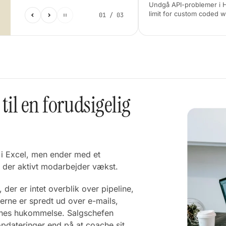
Undgå API-problemer i H
limit for custom coded w
01 / 03
til en forudsigelig
i Excel, men ender med et
k, der aktivt modarbejder vækst.
 der er intet overblik over pipeline,
rne er spredt ud over e-mails,
nes hukommelse. Salgschefen
opdateringer end på at coache sit