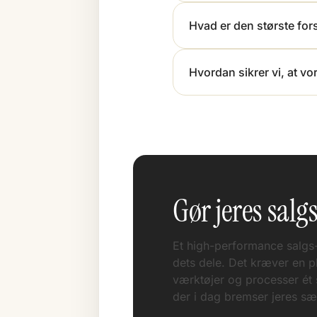
Hvad er den største for
Hvordan sikrer vi, at vo
Gør jeres salg
Et high-performance salgs
dets dele. Det kræver en p
værktøjer og processer ét s
der i dag bremser jeres sæ