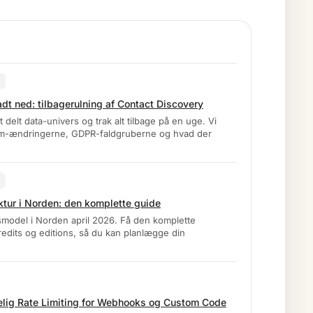
6
dt ned: tilbagerulning af Contact Discovery
elt data-univers og trak alt tilbage på en uge. Vi
rm-ændringerne, GDPR-faldgruberne og hvad der
6
ktur i Norden: den komplette guide
smodel i Norden april 2026. Få den komplette
edits og editions, så du kan planlægge din
lig Rate Limiting for Webhooks og Custom Code