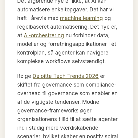
Det afgørende nye er ikke, at AI kan
automatisere enkeltopgaver. Det har vi
haft i årevis med
machine learning
og
regelbaseret automatisering. Det nye er,
at
AI-orchestrering
nu forbinder data,
modeller og forretningsapplikationer i ét
kontrolplan, så agenter kan navigere
komplekse workflows selvstændigt.
Ifølge
Deloitte Tech Trends 2026
er
skiftet fra governance som compliance-
overhead til governance som enabler en
af de vigtigste tendenser. Modne
governance-frameworks øger
organisationens tillid til at sætte agenter
ind i stadig mere værdiskabende
scenarier, hvilket skaber en positiv spiral