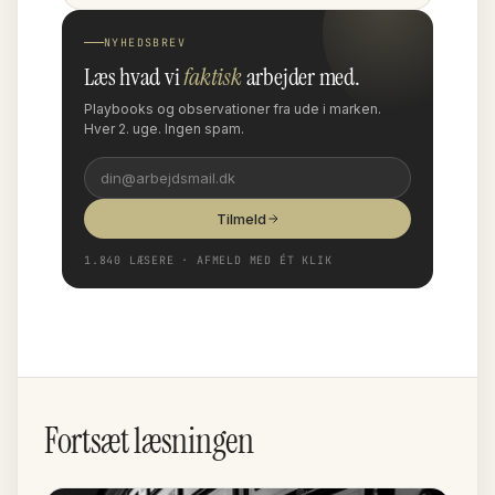
NYHEDSBREV
Læs hvad vi
faktisk
arbejder med.
Playbooks og observationer fra ude i marken.
Hver 2. uge. Ingen spam.
Tilmeld
1.840 LÆSERE · AFMELD MED ÉT KLIK
Fortsæt læsningen