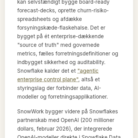
kan selvstændigt bygge board-ready
forecast-decks, oprette churn-risiko-
spreadsheets og afdække
forsyningskæde-flaskehalse. Det er
bygget på ét enterprise-dækkende
"source of truth" med governede
metrics, fælles forretningsdefinitioner og
indbygget sikkerhed og auditability.
Snowflake kalder det et
"agentic
enterprise control plane"
, altså et
styringslag der forbinder data, AI-
modeller og forretningsapplikationer.
SnowWork bygger videre på Snowflakes
partnerskab med OpenAI (200 millioner
dollars, februar 2026), der integrerede
OpenAI-modeller direkte i Snowflake Data