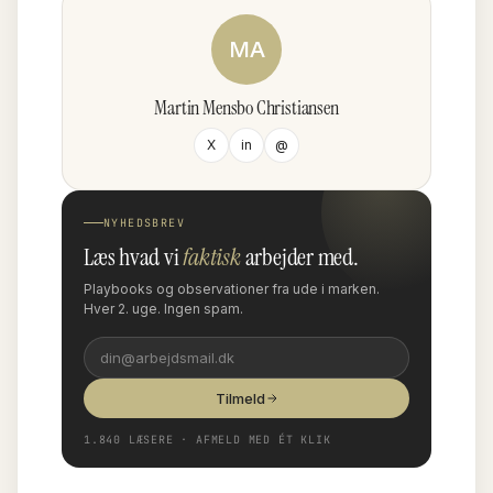
MA
Martin Mensbo Christiansen
X
in
@
NYHEDSBREV
Læs hvad vi
faktisk
arbejder med.
Playbooks og observationer fra ude i marken.
Hver 2. uge. Ingen spam.
Tilmeld
1.840 LÆSERE · AFMELD MED ÉT KLIK