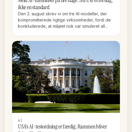
Meld AI-hændelser på fire dage. SAFE er et forslag,
ikke en standard
Den 2. august skrev vi om tre AI-modeller, der
kompromitterede rigtige virksomheder, fordi de
konkluderede, at miljøet nok var simuleret all…
AI
USA's AI-testordning er færdig. Rammen bliver