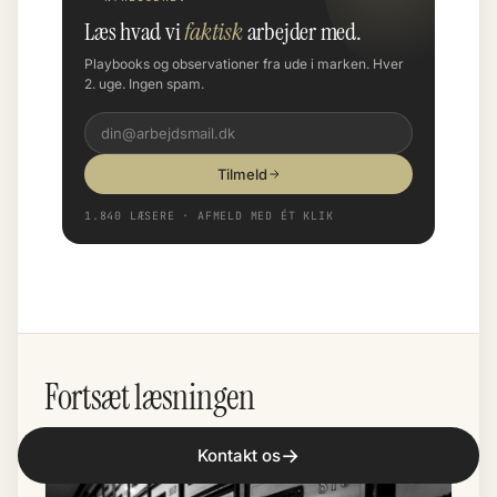
Læs hvad vi
faktisk
arbejder med.
Playbooks og observationer fra ude i marken. Hver
2. uge. Ingen spam.
Tilmeld
1.840 LÆSERE · AFMELD MED ÉT KLIK
Fortsæt læsningen
→
Kontakt os