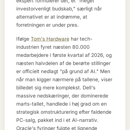
ekspert formulerer det, et "meget
investorvenligt budskab," særligt når
alternativet er at indrømme, at
forretningen er under pres.
Ifølge
Tom's Hardware
har tech-
industrien fyret næsten 80.000
medarbejdere i første kvartal af 2026, og
næsten halvdelen af de berørte stillinger
er officielt nedlagt "på grund af AI." Men
når man kigger nærmere på tallene, viser
billedet sig mere komplekst. Dell's
massive nedskæringer, der dominerede
marts-tallet, handlede i høj grad om en
strategisk omstrukturering efter faldende
PC-salg, pakket ind i et AI-narrativ.
Oracle's fyringer fulgte et lignende