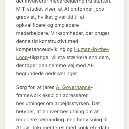
der involverer medarbejderne fra starten.
MIT-studiet viser, at AI omformer jobs
gradvist, hvilket giver tid til at
opkvalificere og omplacere
medarbejdere. Virksomheder, der bruger
denne tid konstruktivt med
kompetenceudvikling og
Human-in-the-
Loop
-tilgange, vil stå stærkere end dem,
der tager den nemme vej med AI-
begrundede nedskæringer.
Sørg for, at jeres
AI Governance
-
framework eksplicit adresserer
beslutninger om arbejdsstyrken. Det
betyder, at enhver beslutning om at
reducere bemanding med henvisning til
AI bør dokumenteres med konkrete data: