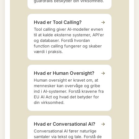
guardrails beskytter din virksomhed.
Hvad er Tool Calling?
→
Tool calling giver AI-modeller evnen
til at kalde eksterne systemer, API'er
og databaser. Forstå hvordan
function calling fungerer og skaber
værdi i praksis.
Hvad er Human Oversight?
→
Human oversight er kravet om, at
mennesker kan overvåge og gribe
ind i AI-systemer. Forstå kravene fra
EU AI Act og hvad det betyder for
din virksomhed.
Hvad er Conversational AI?
→
Conversational AI fører naturlige
samtaler via tekst og tale. Forstå de