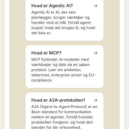
Hvad er Agentic AI?
→
Agentic AI er AI, der selv
planlægger, bruger værktøjer og
handler mod et mål. Forstå agent-
loopet, hvad det bruges til, og hvad
det ikke er.
Hvad er MCP?
→
MCP forbinder AI-modeller med
vaerktoejer og data via en aaben
protokol. Laer om arkitektur,
sikkerhed, enterprise-priser og EU-
compliance.
Hvad er A2A-protokollen?
→
A2A (Agent-to-Agent Protocol) er en
åben standard for kommunikation
mellem AI-agenter. Forstå hvordan
protokollen fungerer, og hvad den
betyder for din virksomhed.