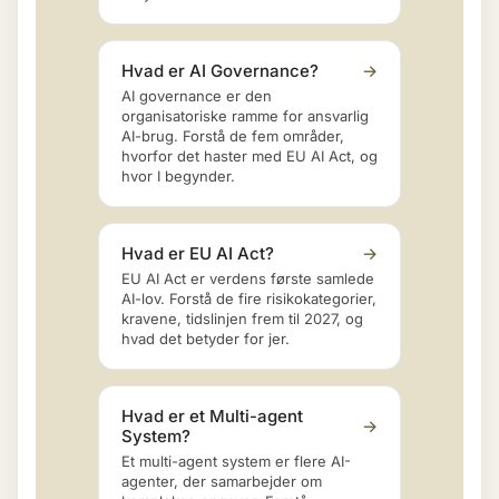
Hvad er AI Governance?
→
AI governance er den
organisatoriske ramme for ansvarlig
AI-brug. Forstå de fem områder,
hvorfor det haster med EU AI Act, og
hvor I begynder.
Hvad er EU AI Act?
→
EU AI Act er verdens første samlede
AI-lov. Forstå de fire risikokategorier,
kravene, tidslinjen frem til 2027, og
hvad det betyder for jer.
Hvad er et Multi-agent
→
System?
Et multi-agent system er flere AI-
agenter, der samarbejder om