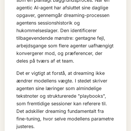
som en planlagt baggrundsproces. Når en
agentic AI
-agent har afsluttet sine daglige
opgaver, gennemgår dreaming-processen
agentens sessionshistorik og
hukommelseslager. Den identificerer
tilbagevendende mønstre: gentagne fejl,
arbejdsgange som flere agenter uafhængigt
konvergerer mod, og præferencer, der
deles på tværs af et team.
Det er vigtigt at forstå, at dreaming ikke
ændrer modellens vægte. I stedet skriver
agenten sine læringer som almindelige
tekstnoter og strukturerede "playbooks",
som fremtidige sessioner kan referere til.
Det adskiller dreaming fundamentalt fra
fine-tuning
, hvor selve modellens parametre
justeres.