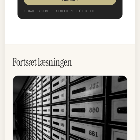
1.840 LÆSERE · AFMELD MED ÉT KLIK
Fortsæt læsningen