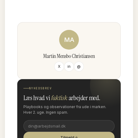
MA
Martin Mensbo Christiansen
X
in
@
NYHEDSBREV
Læs hvad vi
faktisk
arbejder med.
Playbooks og observationer fra ude i marken.
Hver 2. uge. Ingen spam.
Tilmeld