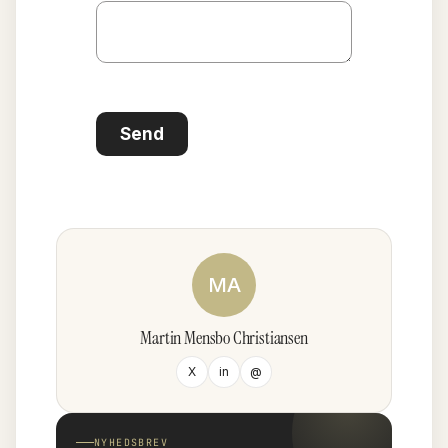
Send
MA
Martin Mensbo Christiansen
X
in
@
NYHEDSBREV