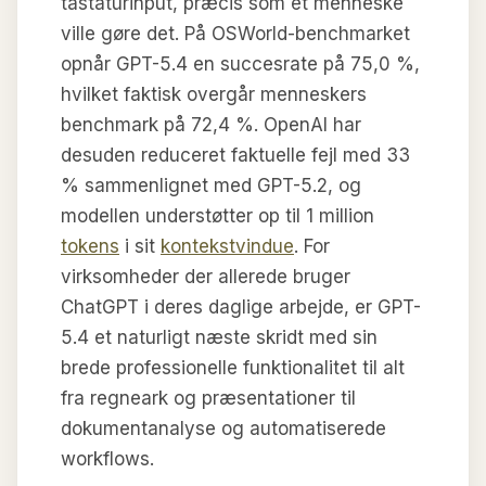
tastaturinput, præcis som et menneske
ville gøre det. På OSWorld-benchmarket
opnår GPT-5.4 en succesrate på 75,0 %,
hvilket faktisk overgår menneskers
benchmark på 72,4 %. OpenAI har
desuden reduceret faktuelle fejl med 33
% sammenlignet med GPT-5.2, og
modellen understøtter op til 1 million
tokens
i sit
kontekstvindue
. For
virksomheder der allerede bruger
ChatGPT i deres daglige arbejde, er GPT-
5.4 et naturligt næste skridt med sin
brede professionelle funktionalitet til alt
fra regneark og præsentationer til
dokumentanalyse og automatiserede
workflows.