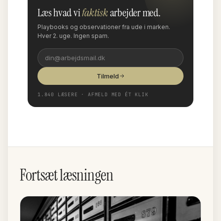
Læs hvad vi
faktisk
arbejder med.
Playbooks og observationer fra ude i marken.
Hver 2. uge. Ingen spam.
Tilmeld
1.840 LÆSERE · AFMELD MED ÉT KLIK
Fortsæt læsningen