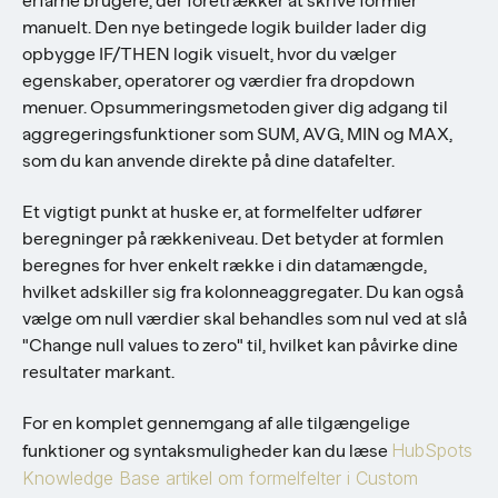
erfarne brugere, der foretrækker at skrive formler
manuelt. Den nye betingede logik builder lader dig
opbygge IF/THEN logik visuelt, hvor du vælger
egenskaber, operatorer og værdier fra dropdown
menuer. Opsummeringsmetoden giver dig adgang til
aggregeringsfunktioner som SUM, AVG, MIN og MAX,
som du kan anvende direkte på dine datafelter.
Et vigtigt punkt at huske er, at formelfelter udfører
beregninger på rækkeniveau. Det betyder at formlen
beregnes for hver enkelt række i din datamængde,
hvilket adskiller sig fra kolonneaggregater. Du kan også
vælge om null værdier skal behandles som nul ved at slå
"Change null values to zero" til, hvilket kan påvirke dine
resultater markant.
For en komplet gennemgang af alle tilgængelige
HubSpots
funktioner og syntaksmuligheder kan du læse
Knowledge Base artikel om formelfelter i Custom