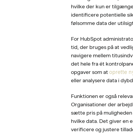
hvilke der kun er tilgæng
identificere potentielle s
følsomme data der utilsigt
For HubSpot administrato
tid, der bruges på at vedl
navigere mellem titusindvi
det hele fra ét kontrolpan
opgaver som at
oprette n
eller analysere data i dyb
Funktionen er også releva
Organisationer der arbejd
sætte pris på muligheden f
hvilke data. Det giver en 
verificere og justere tillad