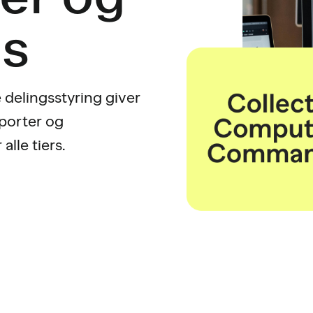
ds
delingsstyring giver
pporter og
alle tiers.