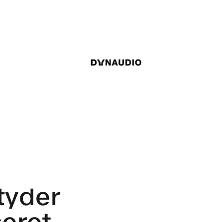
tyder
seret