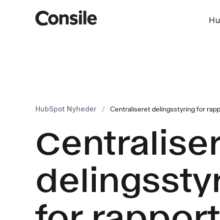
Hu
HubSpot Nyheder
/
Centraliseret delingsstyring for ra
Centralise
delingssty
for rappor