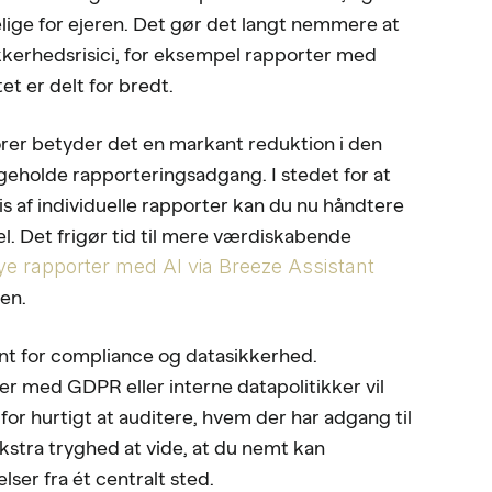
elige for ejeren. Det gør det langt nemmere at
ikkerhedsrisici, for eksempel rapporter med
et er delt for bredt.
rer betyder det en markant reduktion i den
igeholde rapporteringsadgang. I stedet for at
s af individuelle rapporter kan du nu håndtere
el. Det frigør tid til mere værdiskabende
ye rapporter med AI via Breeze Assistant
den.
nt for compliance og datasikkerhed.
er med GDPR eller interne datapolitikker vil
or hurtigt at auditere, hvem der har adgang til
ekstra tryghed at vide, at du nemt kan
elser fra ét centralt sted.