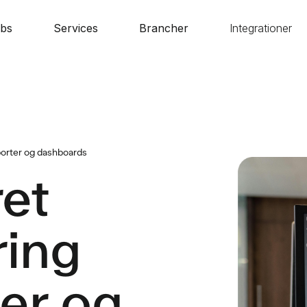
bs
Services
Brancher
Integrationer
pporter og dashboards
ret
ring
ter og