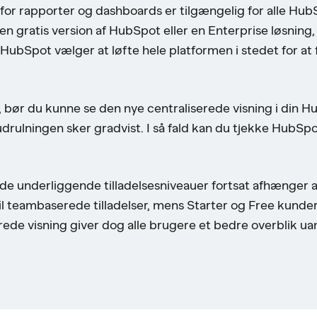
for rapporter og dashboards er tilgængelig for alle Hub
n gratis version af HubSpot eller en Enterprise løsning, 
HubSpot vælger at løfte hele platformen i stedet for at 
d, bør du kunne se den nye centraliserede visning i din H
udrulningen sker gradvist. I så fald kan du tjekke HubS
de underliggende tilladelsesniveauer fortsat afhænger a
l teambaserede tilladelser, mens Starter og Free kunde
ede visning giver dog alle brugere et bedre overblik ua