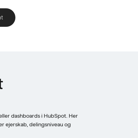
nt
t
 eller dashboards i HubSpot. Her
ter ejerskab, delingsniveau og