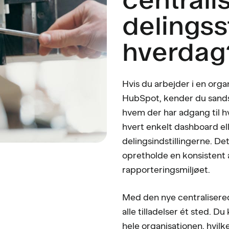
delingss
hverdag
Hvis du arbejder i en org
HubSpot, kender du sandsy
hvem der har adgang til h
hvert enkelt dashboard ell
delingsindstillingerne. D
opretholde en konsistent 
rapporteringsmiljøet.
Med den nye centralisered
alle tilladelser ét sted. D
hele organisationen, hvilk