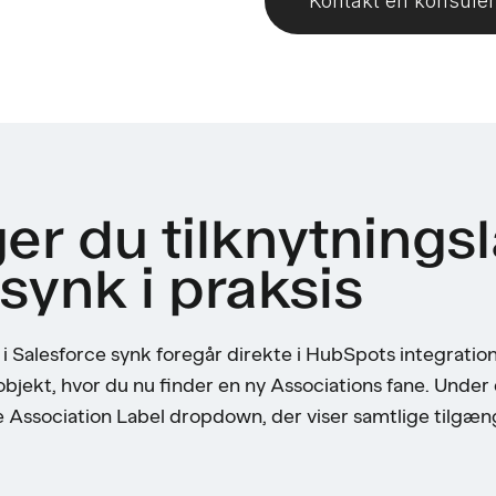
Kontakt en konsule
r du tilknytningsl
synk i praksis
 Salesforce synk foregår direkte i HubSpots integrationsi
 objekt, hvor du nu finder en ny Associations fane. Under d
ye Association Label dropdown, der viser samtlige tilgæ