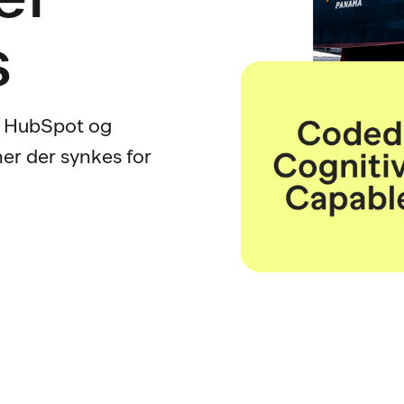
s
m HubSpot og
ner der synkes for