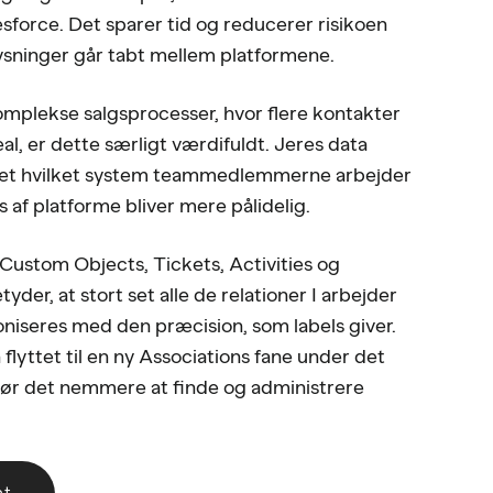
lesforce. Det sparer tid og reducerer risikoen
plysninger går tabt mellem platformene.
mplekse salgsprocesser, hvor flere kontakter
eal, er dette særligt værdifuldt. Jeres data
nset hvilket system teammedlemmerne arbejder
s af platforme bliver mere pålidelig.
Custom Objects, Tickets, Activities og
der, at stort set alle de relationer I arbejder
niseres med den præcision, som labels giver.
 flyttet til en ny Associations fane under det
 gør det nemmere at finde og administrere