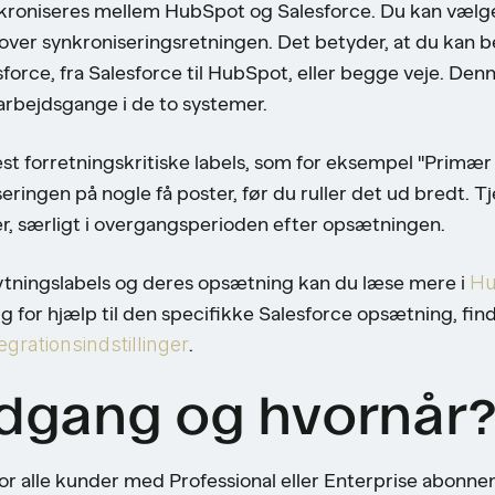
kroniseres mellem HubSpot og Salesforce. Du kan vælge en
l over synkroniseringsretningen. Det betyder, at du kan
orce, fra Salesforce til HubSpot, eller begge veje. Denne 
 arbejdsgange i de to systemer.
st forretningskritiske labels, som for eksempel "Primær
ingen på nogle få poster, før du ruller det ud bredt. Tje
, særligt i overgangsperioden efter opsætningen.
nytningslabels og deres opsætning kan du læse mere i
Hu
ug for hjælp til den specifikke Salesforce opsætning, fi
egrationsindstillinger
.
dgang og hvornår
or alle kunder med Professional eller Enterprise abonn