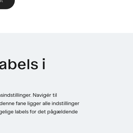
nt
abels i
ndstillinger. Navigér til
enne fane ligger alle indstillinger
ngelige labels for det pågældende