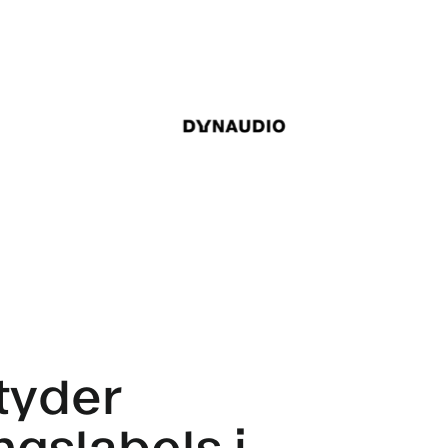
tyder
ngslabels i