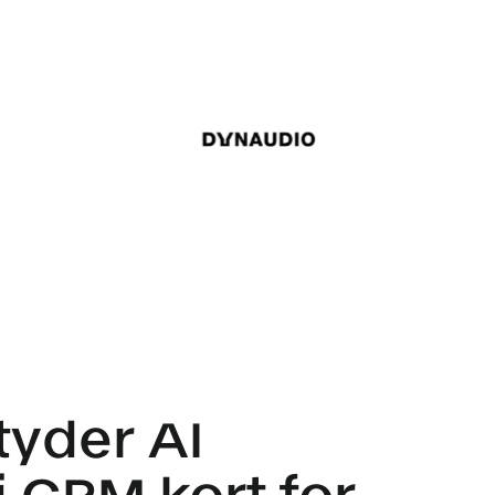
tyder AI
i CRM kort for