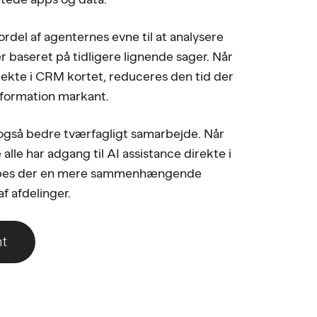
rdel af agenternes evne til at analysere
er baseret på tidligere lignende sager. Når
rekte i CRM kortet, reduceres den tid der
nformation markant.
også bedre tværfagligt samarbejde. Når
alle har adgang til AI assistance direkte i
kabes der en mere sammenhængende
f afdelinger.
nt