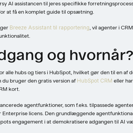
sy AI assistancen til jeres specifikke forretningsproce
or at få en komplet guide til opsætning.
uger
Breeze Assistant til rapportering
, vil agenter i CR
nktionalitet.
dgang og hvornår
r alle hubs og tiers i HubSpot, hvilket gør den til en af
 du bruger den gratis version af
HubSpot CRM
eller ha
CRM kort.
vancerede agentfunktioner, som f.eks. tilpassede agente
ler Enterprise licens. Den grundlæggende agentfunktional
bSpots engagement i at demokratisere adgangen til AI væ