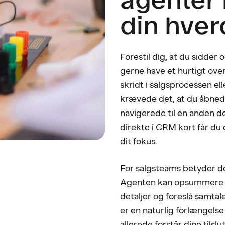
din hve
Forestil dig, at du sidde
gerne have et hurtigt over
skridt i salgsprocessen e
krævede det, at du åbnede
navigerede til en anden d
direkte i CRM kort får du 
dit fokus.
For salgsteams betyder d
Agenten kan opsummere ti
detaljer og foreslå samtal
er en naturlig forlængelse
allerede forstår dine tilsl