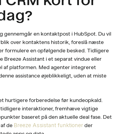
rdag?
r og gennemgår en kontaktpost i HubSpot. Du vil
blik over kontaktens historik, foreslå næste
ller formulere en opfølgende besked. Tidligere
 Breeze Assistant i et separat vindue eller
el af platformen. Med agenter integreret
denne assistance øjeblikkeligt, uden at miste
et hurtigere forberedelse før kundeopkald.
dligere interaktioner, fremhæve vigtige
epunkter baseret på den aktuelle deal fase. Det
 af de
Breeze Assistant funktioner
der
uttede apps og data.