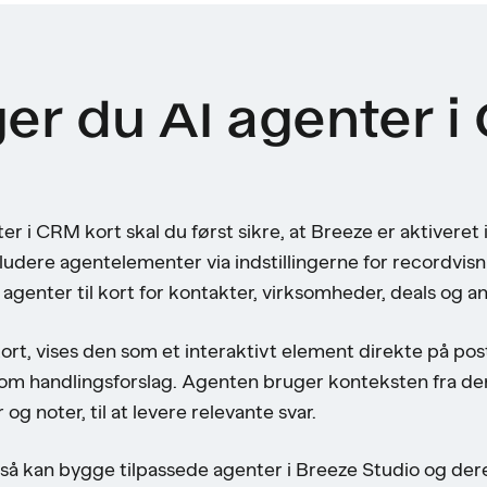
r du AI agenter i 
 i CRM kort skal du først sikre, at Breeze er aktiveret 
nkludere agentelementer via indstillingerne for recordvis
je agenter til kort for kontakter, virksomheder, deals og 
kort, vises den som et interaktivt element direkte på po
 handlingsforslag. Agenten bruger konteksten fra den
og noter, til at levere relevante svar.
å kan bygge tilpassede agenter i Breeze Studio og dere