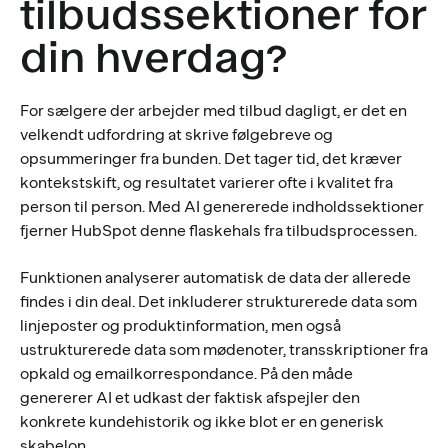
tilbudssektioner for
din hverdag?
For sælgere der arbejder med tilbud dagligt, er det en
velkendt udfordring at skrive følgebreve og
opsummeringer fra bunden. Det tager tid, det kræver
kontekstskift, og resultatet varierer ofte i kvalitet fra
person til person. Med AI genererede indholdssektioner
fjerner HubSpot denne flaskehals fra tilbudsprocessen.
Funktionen analyserer automatisk de data der allerede
findes i din deal. Det inkluderer strukturerede data som
linjeposter og produktinformation, men også
ustrukturerede data som mødenoter, transskriptioner fra
opkald og emailkorrespondance. På den måde
genererer AI et udkast der faktisk afspejler den
konkrete kundehistorik og ikke blot er en generisk
skabelon.