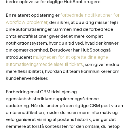
bedre oplevelse for daglige HubSpot brugere.
forbedrede notifikationer for
En relateret opdatering er
workflow problemer
, der sikrer, at du aldrig misser fejl i
dine automatiseringer. Sammen med de forbedrede
omtalenotifikationer giver det et mere komplet
notifikationssystem, hvor du altid ved, hvad der kræver
din opmærksomhed. Derudover har HubSpot også
muligheden for at oprette dine egne
introduceret
automatiseringsmeddelelser til tickets
, som giver endnu
mere fleksibilitet i, hvordan dit team kommunikerer om
kundehenvendelser.
Forbedringen af CRM tidslinjen og
egenskabshistorikken supplerer også denne
opdatering. Når du lander på den rigtige CRM post via en
omtalenotifikation, møder du nu en mere informativ og
velorganiseret visning af postens historik, der gør det
nemmere at forstå konteksten for den omtale, du netop