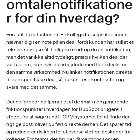
omtalenotifikatione
r for din hverdag?
Forestil dig situationen: En kollega fra salgsafdelingen
nævner dig i en note på en deal, fordi kunden har stillet et
teknisk spørgsmål. Tidligere modtog du en notifikation,
men det var ikke altid tydeligt, præcis hvilken deal der
var tale om, især hvis du arbejdede med flere deals for
den samme virksomhed. Nu linker notifikationen direkte
til den specifikke deal, så du kan læse konteksten og
svare med det samme.
Denne forbedring fjerner et af de små, men generende
friktionspunkter i hverdagen for HubSpot brugere. I
stedet for at søge rundt i CRM systemet for at finde den
rigtige post, bliver du ført direkte derhen. Det sparer tid
og reducerer risikoen for at overse vigtige beskeder fra
kolleger. For teams der bruger @mentions som en