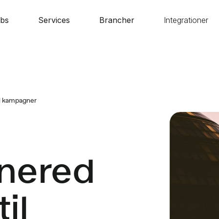
bs
Services
Brancher
Integrationer
il kampagner
inered
il