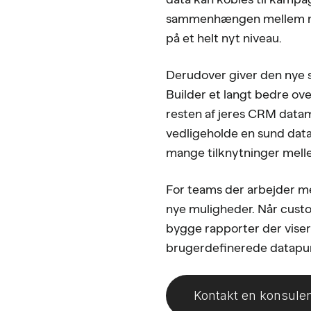
sammenhængen mellem mar
på et helt nyt niveau.
Derudover giver den nye 
Builder et langt bedre ove
resten af jeres CRM data
vedligeholde en sund data
mange tilknytninger mell
For teams der arbejder m
nye muligheder. Når cust
bygge rapporter der viser
brugerdefinerede datapunk
Kontakt en konsule