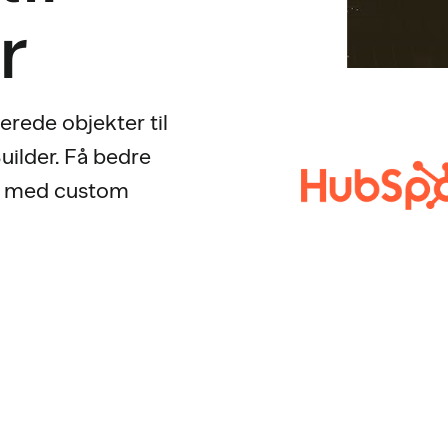
r
rede objekter til
ilder. Få bedre
er med custom