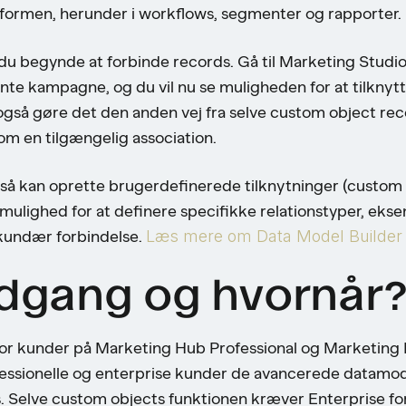
atformen, herunder i workflows, segmenter og rapporter.
 du begynde at forbinde records. Gå til Marketing Studio
e kampagne, og du vil nu se muligheden for at tilknytte
gså gøre det den anden vej fra selve custom object rec
m en tilgængelig association.
så kan oprette brugerdefinerede tilknytninger (custom
mulighed for at definere specifikke relationstyper, ekse
kundær forbindelse.
Læs mere om Data Model Builder
dgang og hvornår
or kunder på Marketing Hub Professional og Marketing H
fessionelle og enterprise kunder de avancerede datamod
. Selve custom objects funktionen kræver Enterprise for