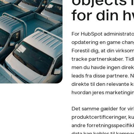
for din 
For HubSpot administrato
opdatering en game chang
Forestil dig, at din virks
tracke partnerskaber. Tid
men du havde ingen direk
leads fra disse partnere.
direkte til den relevante
hvordan jeres marketingin
Det samme gælder for vir
produktcertificeringer, k
andre forretningsspecifik
data kan kobles til kampag