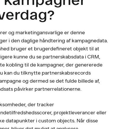
hverdag?
rer og marketingansvarlige er denne
er i den daglige håndtering af kampagnedata.
omhed bruger et brugerdefineret objekt til at
ligere kunne du se partnerskabsdata i CRM,
te kobling til de kampagner, der genererede
 Nu kan du tilknytte partnerskabsrecords
 kampagne og dermed se det fulde billede af,
dsats påvirker partnerrelationerne.
ksomheder, der tracker
undetilfredshedsscorer, projektleverancer eller
ke datapunkter i custom objects. Når disse
ner, bliver det muligt at analysere