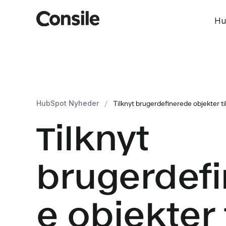
Hu
HubSpot Nyheder
/
Tilknyt brugerdefinerede objekter t
Tilknyt
brugerdef
e objekter t