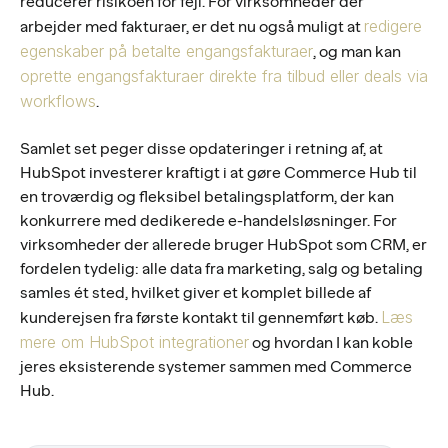
reducerer risikoen for fejl. For virksomheder der
redigere
arbejder med fakturaer, er det nu også muligt at
egenskaber på betalte engangsfakturaer
, og man kan
oprette engangsfakturaer direkte fra tilbud eller deals via
workflows
.
Samlet set peger disse opdateringer i retning af, at
HubSpot investerer kraftigt i at gøre Commerce Hub til
en troværdig og fleksibel betalingsplatform, der kan
konkurrere med dedikerede e-handelsløsninger. For
virksomheder der allerede bruger HubSpot som CRM, er
fordelen tydelig: alle data fra marketing, salg og betaling
samles ét sted, hvilket giver et komplet billede af
Læs
kunderejsen fra første kontakt til gennemført køb.
mere om HubSpot integrationer
og hvordan I kan koble
jeres eksisterende systemer sammen med Commerce
Hub.